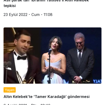
Aslı Şafak’tan ‘İbrahim Tatlıses’li Altın Kelebek
tepkisi
23 Eylül 2022 - Cum - 11:08
Yaşam
Altın Kelebek’te ‘Tamer Karadağlı’ göndermesi