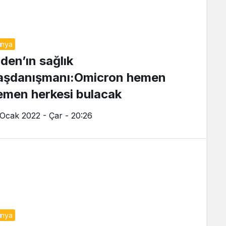
ünya
iden’ın sağlık
aşdanışmanı:Omicron hemen
emen herkesi bulacak
 Ocak 2022 - Çar - 20:26
ünya