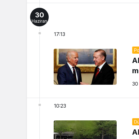
30
Haziran
17:13
Po
A
m
30
10:23
D
A