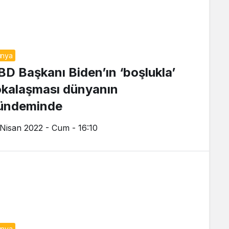
ünya
BD Başkanı Biden’ın ‘boşlukla’
okalaşması dünyanın
ündeminde
 Nisan 2022 - Cum - 16:10
ünya