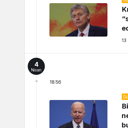
K
“
e
13
4
Nisan
18:56
D
B
n
b