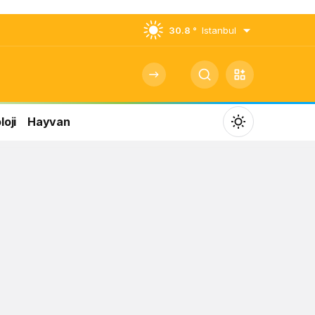
30.8 °
Istanbul
oji
Hayvan
Mod
değiştir
Gündüz Modu
Gündüz modunu seçin.
Gece Modu
Gece modunu seçin.