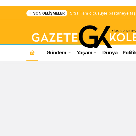
5:31
Tam ölçüsüyle pastaneye taş ç
SON GELIŞMELER
Gündem
Yaşam
Dünya
Politi
Biden
Haberleri