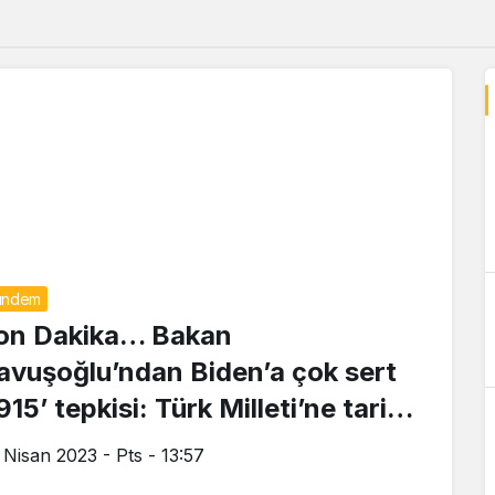
ündem
on Dakika… Bakan
avuşoğlu’ndan Biden’a çok sert
915’ tepkisi: Türk Milleti’ne tarih
ersi vermek kimsenin haddi değil
 Nisan 2023 - Pts - 13:57