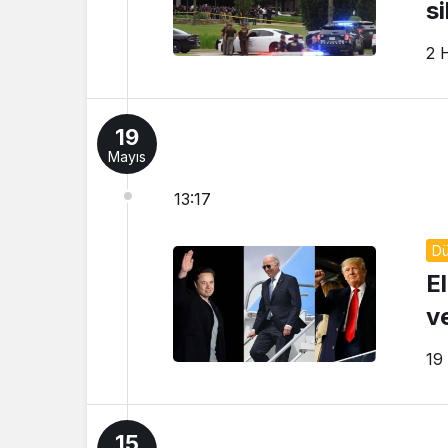
si
2 
19
Mayıs
13:17
D
E
v
19
15