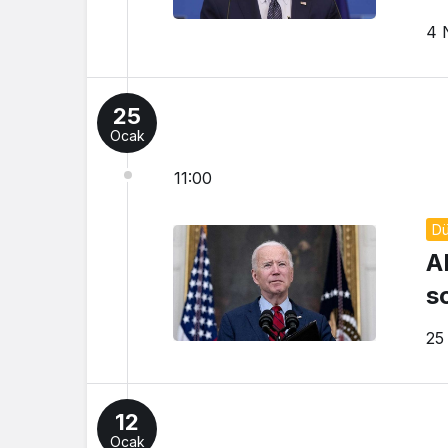
4 
25
Ocak
11:00
D
A
s
25
12
Ocak