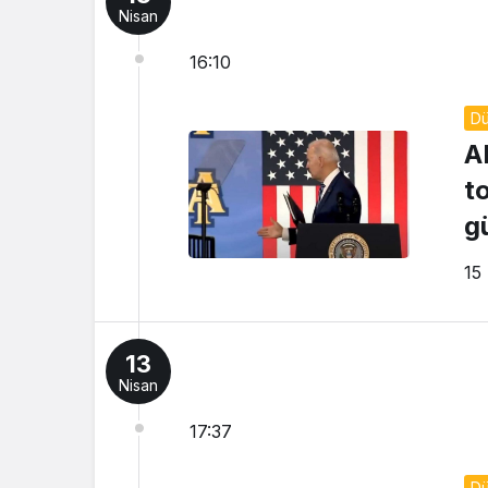
Nisan
16:10
D
A
t
g
15
13
Nisan
17:37
D