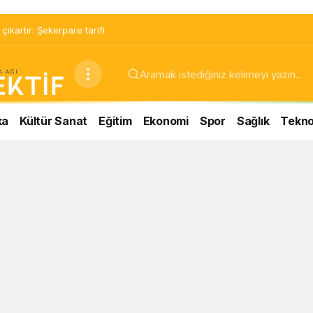
ıkartır: Şekerpare tarifi
ka
Kültür Sanat
Eğitim
Ekonomi
Spor
Sağlık
Teknol