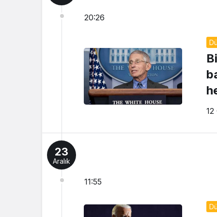
20:26
D
B
b
h
12
23
Aralık
11:55
D