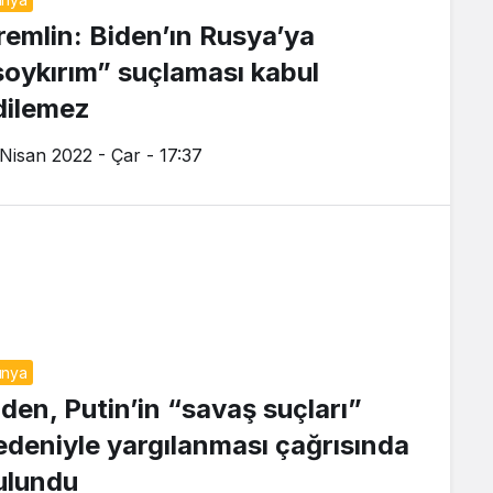
remlin: Biden’ın Rusya’ya
soykırım” suçlaması kabul
dilemez
 Nisan 2022 - Çar - 17:37
ünya
iden, Putin’in “savaş suçları”
edeniyle yargılanması çağrısında
ulundu