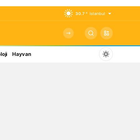
30.7 °
Istanbul
oji
Hayvan
Mod
değiştir
Gündüz Modu
Gündüz modunu seçin.
Gece Modu
Gece modunu seçin.