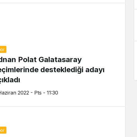
or
dnan Polat Galatasaray
eçimlerinde desteklediği adayı
ıkladı
Haziran 2022 - Pts - 11:30
or