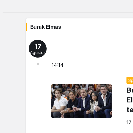
Burak Elmas
17
Ağustos
14:14
Sp
B
E
te
17