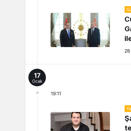
G
C
G
i
28
17
Ocak
19:11
Y
Ş
t