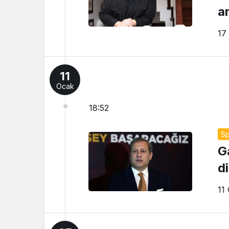
a
17
11
Ocak
18:52
Sp
G
di
11