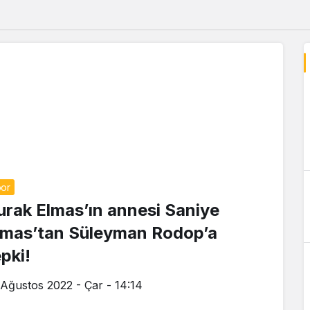
or
urak Elmas’ın annesi Saniye
lmas’tan Süleyman Rodop’a
pki!
 Ağustos 2022 - Çar - 14:14