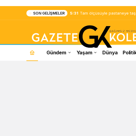
5:31
Tam ölçüsüyle pastaneye taş ç
SON GELIŞMELER
Gündem
Yaşam
Dünya
Politi
Burak
Elmas
Haberleri