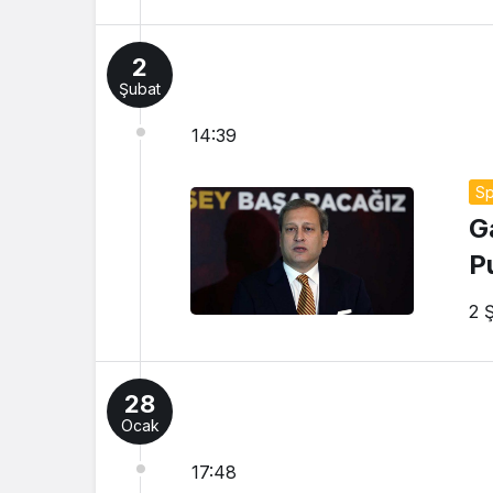
2
Şubat
14:39
Sp
G
Pu
2 
28
Ocak
17:48