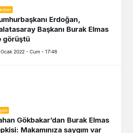
ündem
umhurbaşkanı Erdoğan,
alatasaray Başkanı Burak Elmas
le görüştü
 Ocak 2022 - Cum - 17:48
aşam
ahan Gökbakar’dan Burak Elmas
epkisi: Makamınıza saygım var