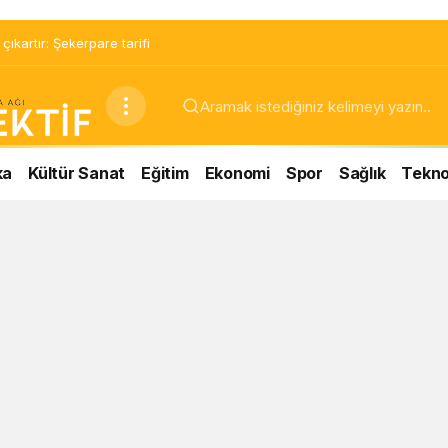
ıkartır: Şekerpare tarifi
ka
Kültür Sanat
Eğitim
Ekonomi
Spor
Sağlık
Teknol