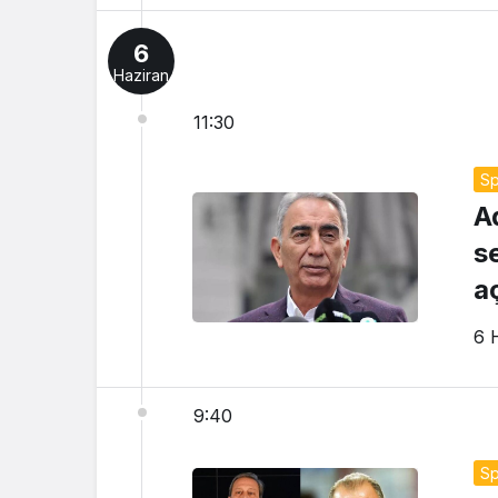
6
Haziran
11:30
Sp
A
s
aç
6 
9:40
Sp