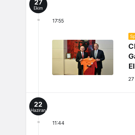
27
Ekim
17:55
Sp
C
G
El
27
22
Haziran
11:44