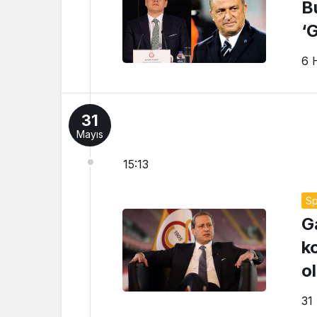
B
‘
6 
31
Mayıs
15:13
Sp
G
ko
o
31