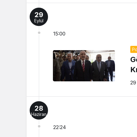
29
Eylül
15:00
Po
G
K
29
28
Haziran
22:24