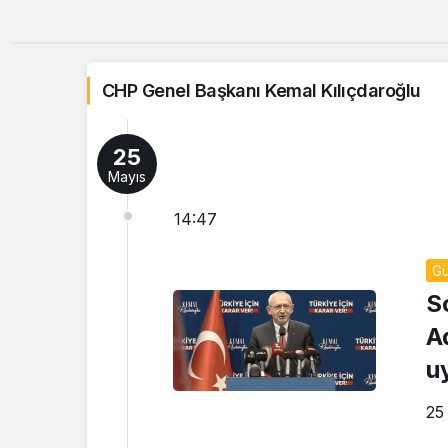
CHP Genel Başkanı Kemal Kılıçdaroğlu
25
Mayıs
14:47
G
S
A
u
o
25