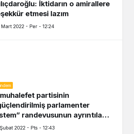
lıçdaroğlu: İktidarın o amirallere
eşekkür etmesi lazım
 Mart 2022 - Per - 12:24
ündem
 muhalefet partisinin
güçlendirilmiş parlamenter
istem” randevusunun ayrıntıları
tleşti
 Şubat 2022 - Pts - 12:43