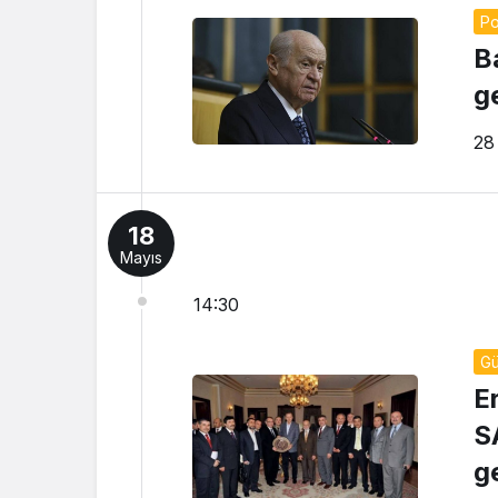
Po
Ba
g
28
18
Mayıs
14:30
G
E
S
g