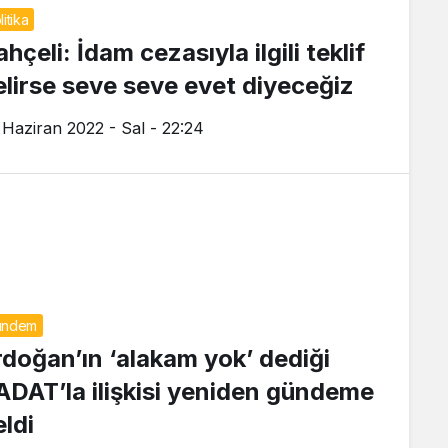
litika
hçeli: İdam cezasıyla ilgili teklif
elirse seve seve evet diyeceğiz
 Haziran 2022 - Sal - 22:24
ündem
rdoğan’ın ‘alakam yok’ dediği
ADAT’la ilişkisi yeniden gündeme
eldi