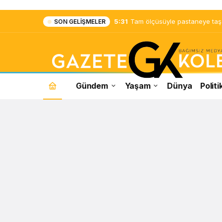
5:31
Tam ölçüsüyle pastaneye taş ç
SON GELIŞMELER
Gündem
Yaşam
Dünya
Politi
CHP
Genel
Başkanı
Kemal
Kılıçdaroğlu
Haberleri