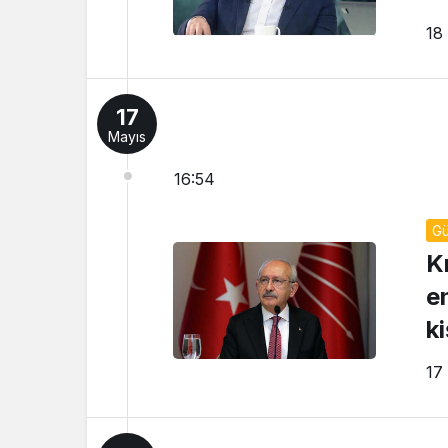
18
17
Mayıs
16:54
G
K
e
ki
17