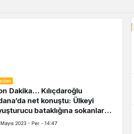
ündem
on Dakika… Kılıçdaroğlu
dana’da net konuştu: Ülkeyi
yuşturucu bataklığına sokanlara
y vermemeniz lazım
 Mayıs 2023 - Per - 14:47