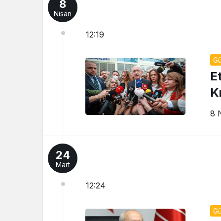
8
Nisan
12:19
G
E
K
8 
24
Mart
12:24
G