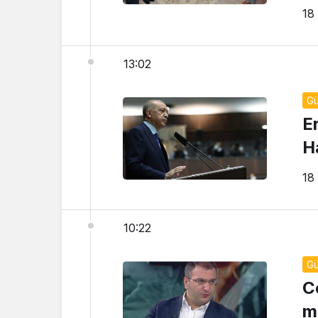
18
13:02
G
E
H
18
10:22
G
C
m