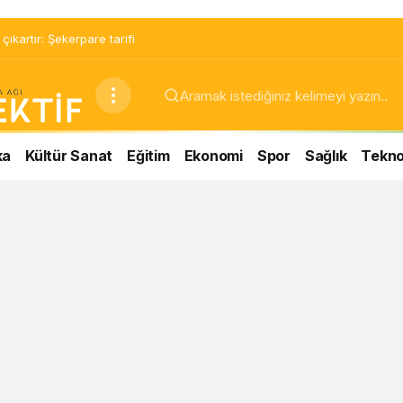
ıkartır: Şekerpare tarifi
ka
Kültür Sanat
Eğitim
Ekonomi
Spor
Sağlık
Teknol