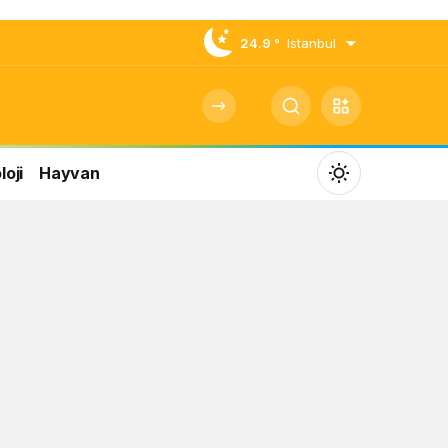
24.9 °
Istanbul
oji
Hayvan
Mod
değiştir
Gündüz Modu
Gündüz modunu seçin.
Gece Modu
Gece modunu seçin.