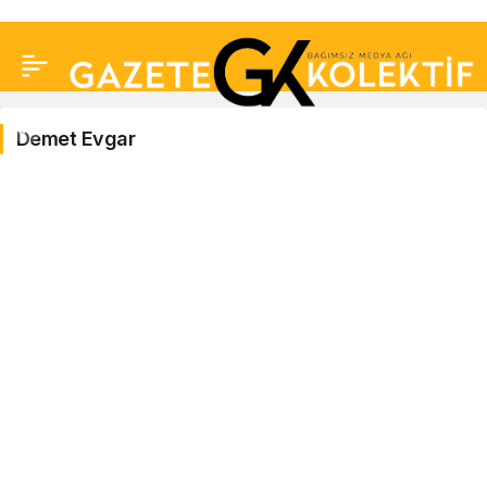
Demet Evgar
Demet
Evgar
Haberleri