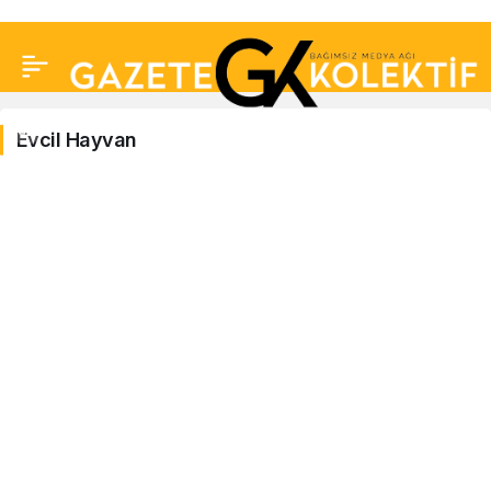
Evcil Hayvan
Evcil
Hayvan
Haberleri