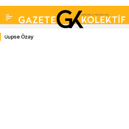
Gupse Özay
Gupse
Özay
Haberleri