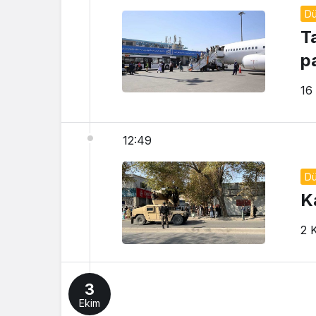
D
T
p
16
12:49
D
K
2 
3
Ekim