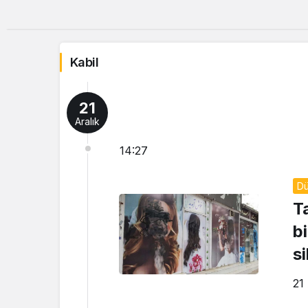
Kabil
21
Aralık
14:27
D
T
bi
s
21 