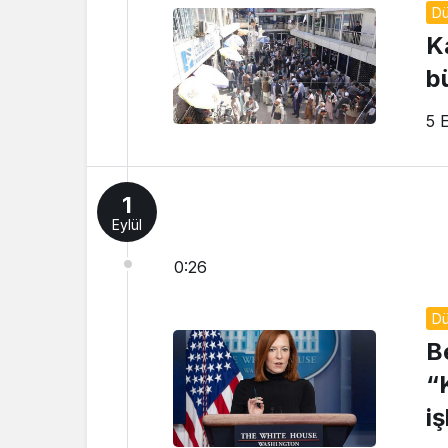
D
K
b
5 
1
Eylül
0:26
D
B
“
i