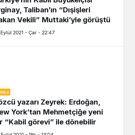
ginay, Taliban’ın “Dışişleri
akan Vekili” Muttaki’yle görüştü
 Eylül 2021 - Çar - 22:47
litika
özcü yazarı Zeyrek: Erdoğan,
ew York’tan Mehmetçiğe yeni
r “Kabil görevi” ile dönebilir
 Eylül 2021 - Pts - 13:04