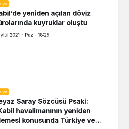
ünya
abil’de yeniden açılan döviz
ürolarında kuyruklar oluştu
Eylül 2021 - Paz - 18:25
ünya
eyaz Saray Sözcüsü Psaki:
Kabil havalimanının yeniden
şlemesi konusunda Türkiye ve