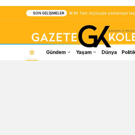
5:31
Tam ölçüsüyle pastaneye taş ç
SON GELIŞMELER
Gündem
Yaşam
Dünya
Politi
Kabil
Haberleri