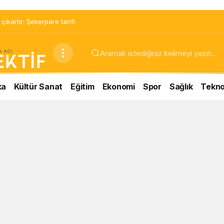
ıkartır: Şekerpare tarifi
ka
Kültür Sanat
Eğitim
Ekonomi
Spor
Sağlık
Teknol