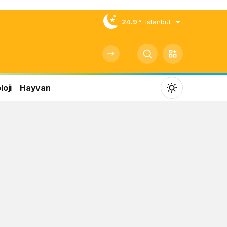
24.9 °
Istanbul
oji
Hayvan
Mod
değiştir
Gündüz Modu
Gündüz modunu seçin.
Gece Modu
Gece modunu seçin.