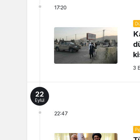
17:20
D
K
d
ki
3 
22
Eylül
22:47
Po
T