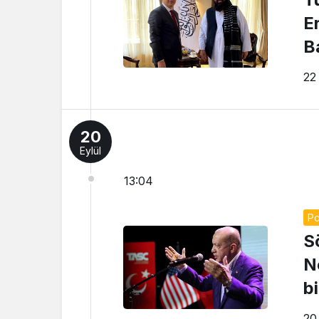
Er
B
22
20
Eylül
13:04
Po
S
N
bi
20