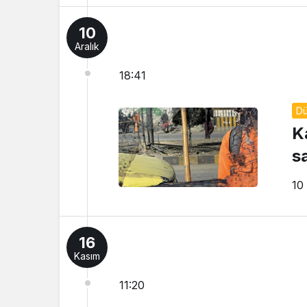
10
Aralık
18:41
D
K
sa
10
16
Kasım
11:20