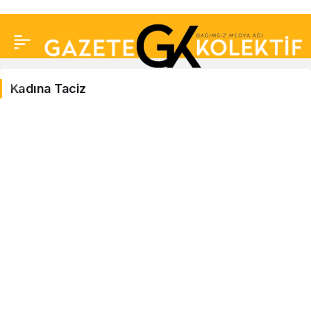
Kadına Taciz
Kadına
Taciz
Haberleri