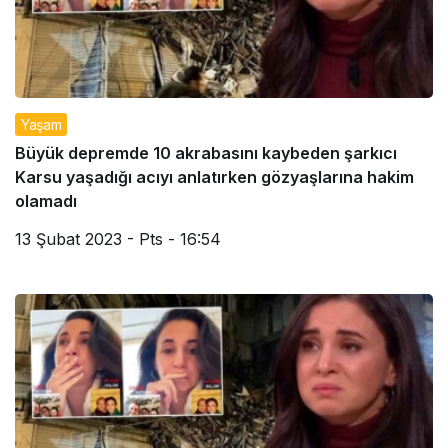
Yaşam
Büyük depremde 10 akrabasını kaybeden şarkıcı
Karsu yaşadığı acıyı anlatırken gözyaşlarına hakim
olamadı
13 Şubat 2023 - Pts - 16:54