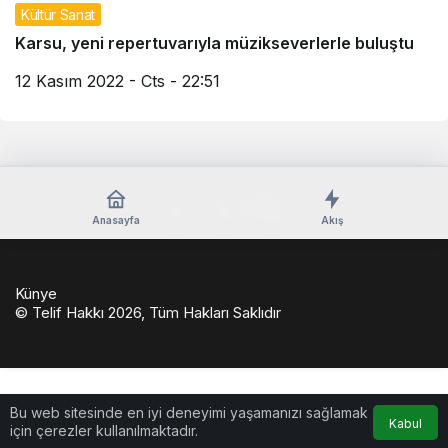
Kültür Sanat
Karsu, yeni repertuvarıyla müzikseverlerle buluştu
12 Kasım 2022 - Cts - 22:51
Anasayfa
Akış
Künye
© Telif Hakkı 2026, Tüm Hakları Saklıdır
casino
eseranaokulu.com
tagsylvania.com
eşya
betkolik
teslabahis
depolama
giriş
casinoport
verabet
slot
pashagaming
casino
betkom
Bu web sitesinde en iyi deneyimi yaşamanızı sağlamak
Kabul
siteleri
mislibet
için çerezler kullanılmaktadır.
casino