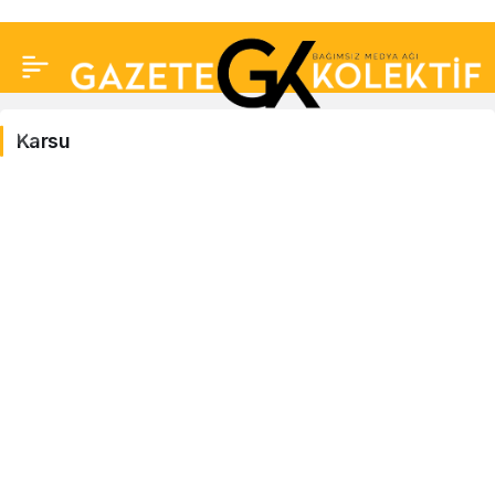
Karsu
Karsu
Haberleri