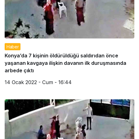
Haber
Konya’da 7 kişinin öldürüldüğü saldırıdan önce
yaşanan kavgaya ilişkin davanın ilk duruşmasında
arbede çıktı
14 Ocak 2022 - Cum - 16:44