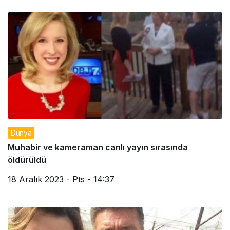
Dünya
Muhabir ve kameraman canlı yayın sırasında
öldürüldü
18 Aralık 2023 - Pts - 14:37