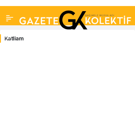
Katliam
Katliam
Haberleri