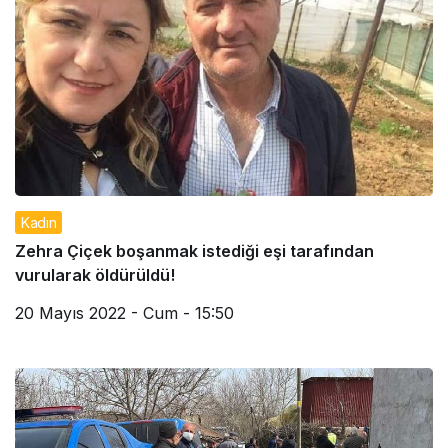
Kadın
Zehra Çiçek boşanmak istediği eşi tarafından
vurularak öldürüldü!
20 Mayıs 2022 - Cum - 15:50