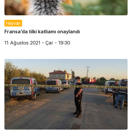
Hayvan
Fransa’da tilki katliamı onaylandı
11 Ağustos 2021 - Çar - 19:30