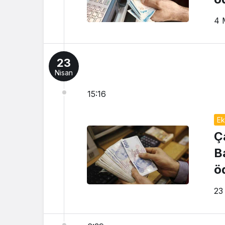
4 
23
Nisan
15:16
Ek
Ç
B
ö
23