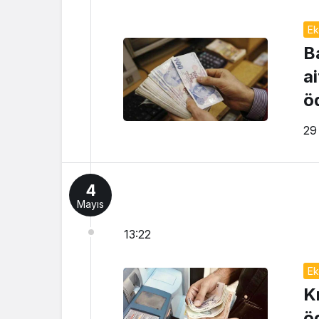
Ek
B
ai
ö
29
4
Mayıs
13:22
Ek
K
öd