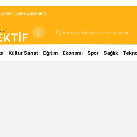
ıkartır: Şekerpare tarifi
ka
Kültür Sanat
Eğitim
Ekonomi
Spor
Sağlık
Teknol