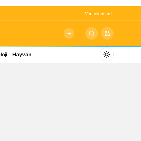
Veri alınamadı!
oji
Hayvan
Mod
değiştir
Gündüz Modu
Gündüz modunu seçin.
Gece Modu
Gece modunu seçin.