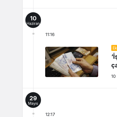
10
Haziran
11:16
Ek
‘
ç
10
29
Mayıs
12:17