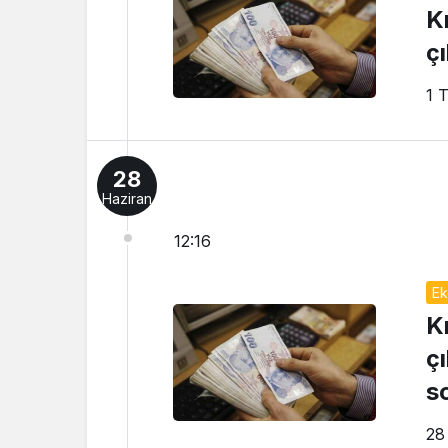
K
ç
1 
28
Haziran
12:16
Ek
K
ç
s
28