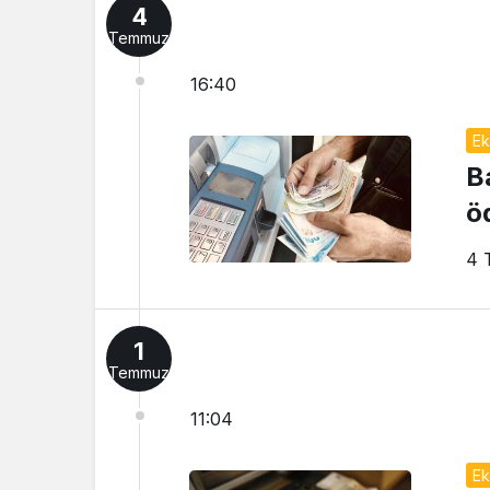
4
Temmuz
16:40
Ek
B
öd
4 
1
Temmuz
11:04
Ek