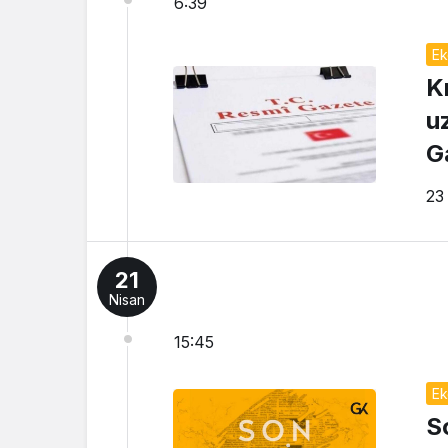
6:39
Ek
K
u
G
23
21
Nisan
15:45
Ek
S