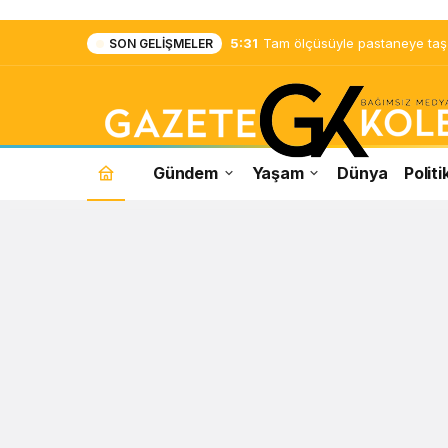
5:31
Tam ölçüsüyle pastaneye taş ç
SON GELIŞMELER
Gündem
Yaşam
Dünya
Politi
Kısa
Çalışma
Ödeneği
Haberleri