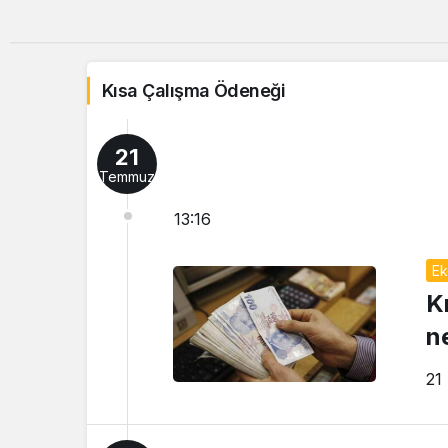
Kısa Çalışma Ödeneği
21
Temmuz
13:16
Ek
K
n
21