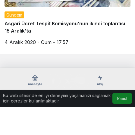
Gündem
Asgari Ücret Tespit Komisyonu’nun ikinci toplantısı
15 Aralık’ta
4 Aralık 2020 - Cum - 17:57
Anasayfa
Akış
Bu web sitesinde en iyi deneyimi yaşamanızı sağlamak
Kabul
için çerezler kullanılmaktadır.
Künye
© Telif Hakkı 2026, Tüm Hakları Saklıdır
casino
eseranaokulu.com
tagsylvania.com
eşya
betkolik
teslabahis
depolama
giriş
casinoport
verabet