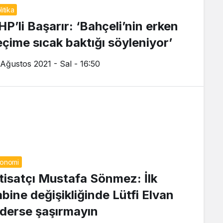
litika
HP’li Başarır: ‘Bahçeli’nin erken
eçime sıcak baktığı söyleniyor’
 Ağustos 2021 - Sal - 16:50
onomi
ktisatçı Mustafa Sönmez: İlk
abine değişikliğinde Lütfi Elvan
iderse şaşırmayın