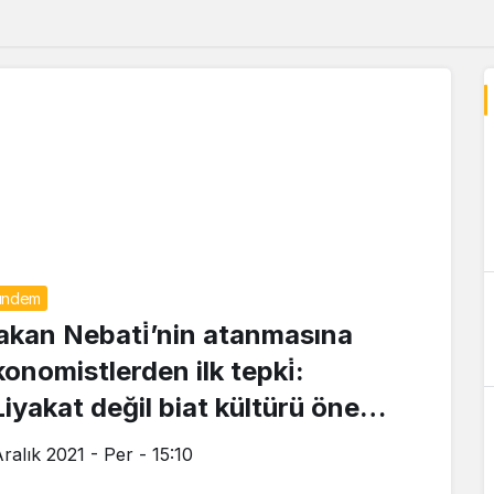
ündem
akan Nebati̇’nin atanmasına
konomistlerden ilk tepki̇:
Liyakat değil biat kültürü öne
ıkıyor”
ralık 2021 - Per - 15:10