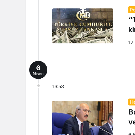
Po
“
ki
17
6
Nisan
13:53
Ha
B
ve
6 