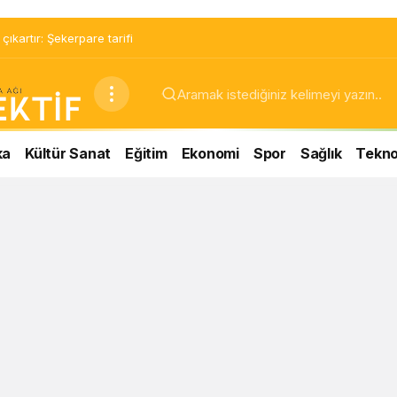
ıkartır: Şekerpare tarifi
ka
Kültür Sanat
Eğitim
Ekonomi
Spor
Sağlık
Teknol