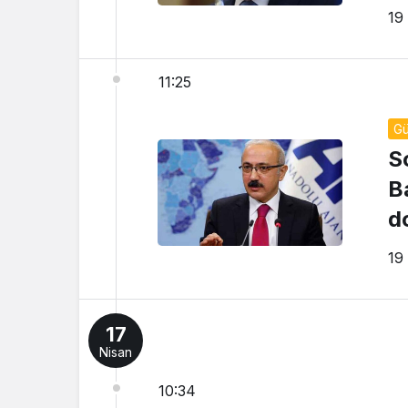
19
11:25
G
S
B
d
y
19
17
Nisan
10:34