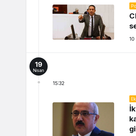
Po
C
s
10
19
Nisan
15:32
Ek
İ
k
g