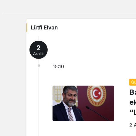
Lütfi Elvan
2
Aralık
15:10
G
B
e
“
ç
2 A