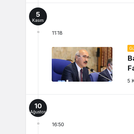
5
Kasım
11:18
G
Ba
F
5 
10
Ağustos
16:50