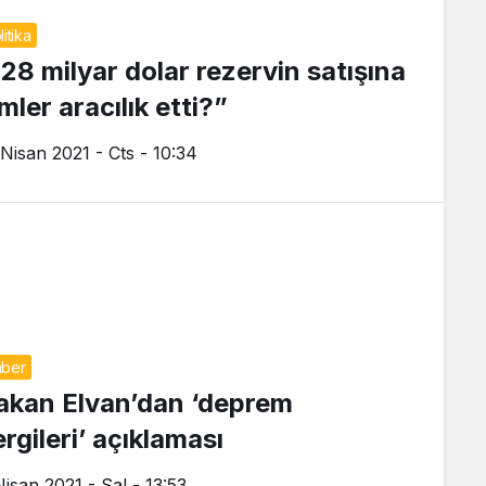
litika
128 milyar dolar rezervin satışına
mler aracılık etti?”
 Nisan 2021 - Cts - 10:34
ber
akan Elvan’dan ‘deprem
rgileri’ açıklaması
Nisan 2021 - Sal - 13:53