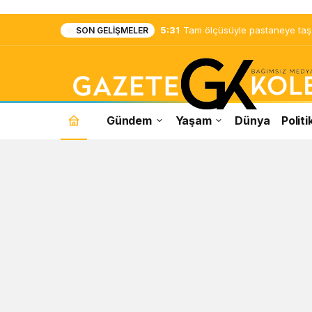
5:31
Tam ölçüsüyle pastaneye taş ç
SON GELIŞMELER
Gündem
Yaşam
Dünya
Politi
Lütfi
Elvan
Haberleri