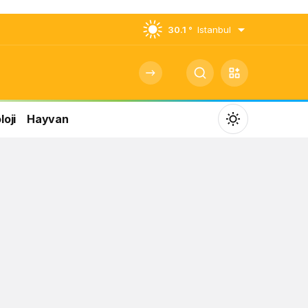
30.1 °
Istanbul
oji
Hayvan
Mod
değiştir
Gündüz Modu
Gündüz modunu seçin.
Gece Modu
Gece modunu seçin.