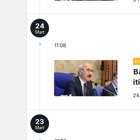
24
Mart
11:08
Po
B
it
24
23
Mart