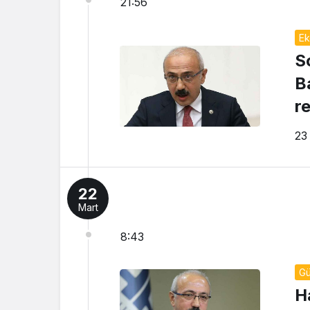
21:56
Ek
S
B
r
t
23
22
Mart
8:43
G
H