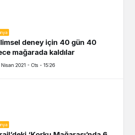
ünya
ilimsel deney için 40 gün 40
ece mağarada kaldılar
 Nisan 2021 - Cts - 15:26
ünya
srail’deki ‘Korku Mağarası’nda 6