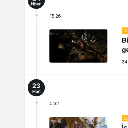
Nisan
15:26
D
B
g
24
23
Mart
0:32
D
İ