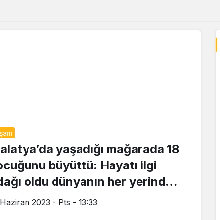
aşam
alatya’da yaşadığı mağarada 18
ocuğunu büyüttü: Hayatı ilgi
dağı oldu dünyanın her yerinden
iyarete geliyorlar
 Haziran 2023 - Pts - 13:33