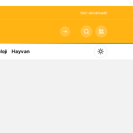
Veri alınamadı!
oji
Hayvan
Mod
değiştir
Gündüz Modu
Gündüz modunu seçin.
Gece Modu
Gece modunu seçin.