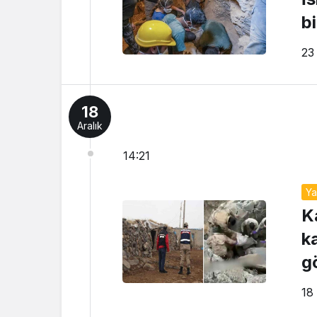
bi
23
18
Aralık
14:21
Y
Ka
k
g
18