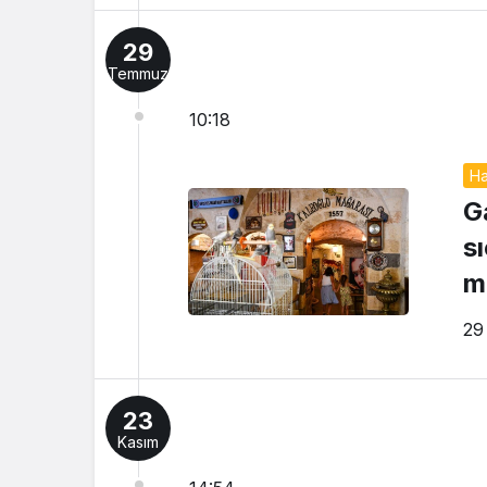
29
Temmuz
10:18
Ha
G
s
m
29
23
Kasım