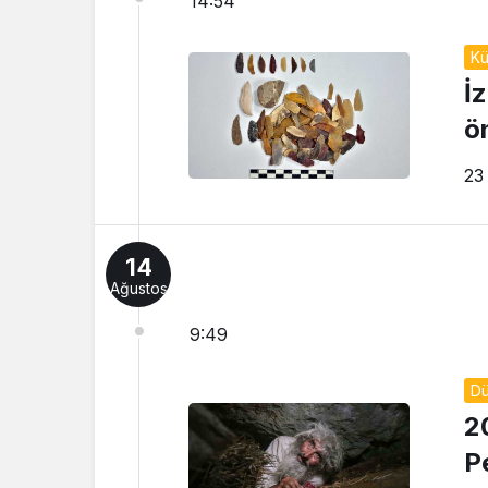
14:54
Kü
İ
ö
23
14
Ağustos
9:49
D
2
P