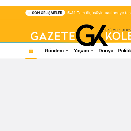
5:31
Tam ölçüsüyle pastaneye taş ç
SON GELIŞMELER
Gündem
Yaşam
Dünya
Politi
Mağara
Haberleri