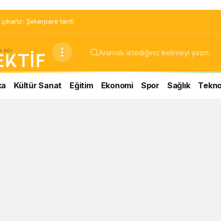
ıkartır: Şekerpare tarifi
ka
Kültür Sanat
Eğitim
Ekonomi
Spor
Sağlık
Teknol