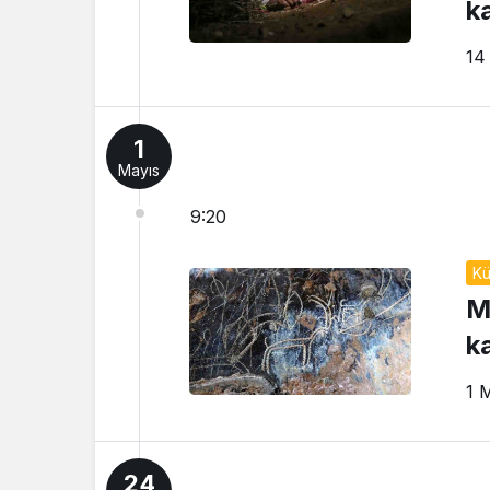
k
14
1
Mayıs
9:20
Kü
M
k
1 
24