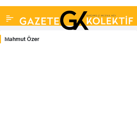
Mahmut Özer
Mahmut
Özer
Haberleri