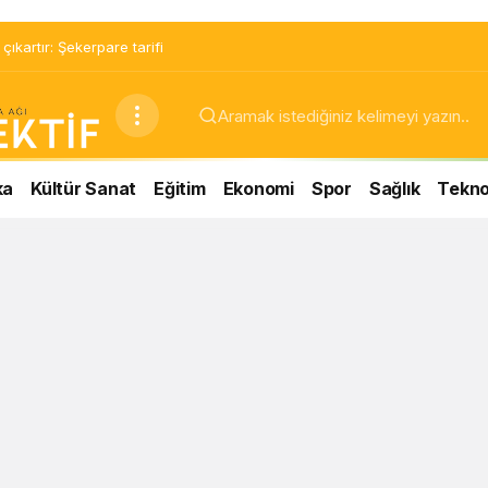
ıkartır: Şekerpare tarifi
ka
Kültür Sanat
Eğitim
Ekonomi
Spor
Sağlık
Teknol