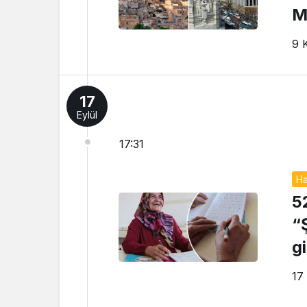
M
9 
17
Eylül
17:31
Ha
5
“
g
17 