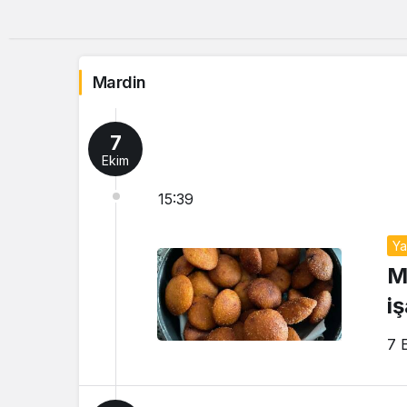
Mardin
7
Ekim
15:39
Y
M
iş
7 