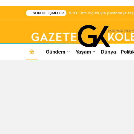
5:31
Tam ölçüsüyle pastaneye taş ç
SON GELIŞMELER
Gündem
Yaşam
Dünya
Politi
Mardin
Haberleri