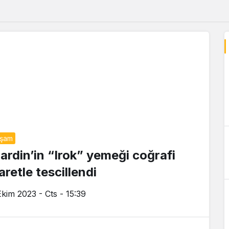
aşam
ardin’in “Irok” yemeği coğrafi
aretle tescillendi
Ekim 2023 - Cts - 15:39