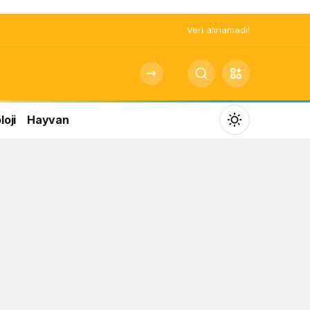
Veri alınamadı!
oji
Hayvan
Mod
değiştir
Gündüz Modu
Gündüz modunu seçin.
Gece Modu
Gece modunu seçin.