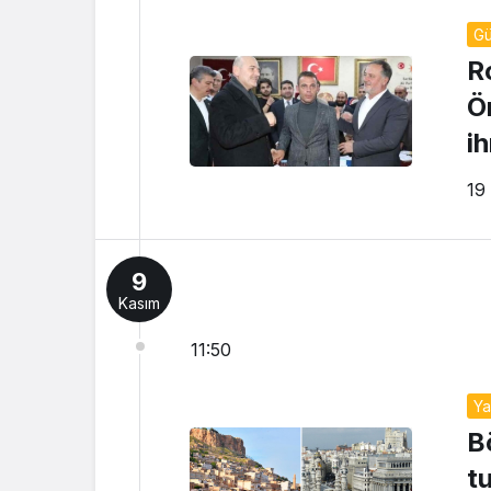
G
R
Ö
i
ka
19 
9
Kasım
11:50
Y
B
tu