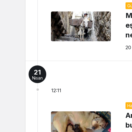
G
M
e
ne
20
21
Nisan
12:11
Ha
A
b