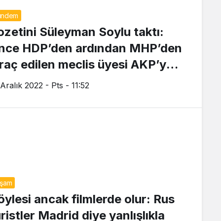
ündem
ozetini Süleyman Soylu taktı:
nce HDP’den ardından MHP’den
hraç edilen meclis üyesi AKP’ye
tıldı
Aralık 2022 - Pts - 11:52
aşam
öylesi ancak filmlerde olur: Rus
ristler Madrid diye yanlışlıkla