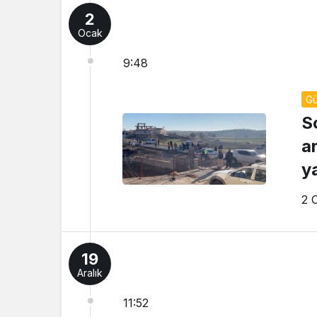
2
Ocak
9:48
G
S
a
ya
2 
19
Aralık
11:52