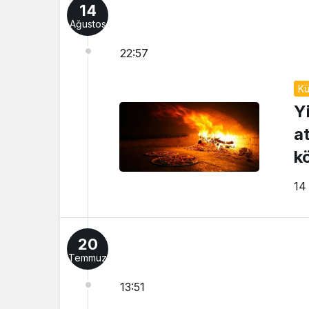
14
Ağustos
22:57
Kü
Y
a
k
14
20
Temmuz
13:51