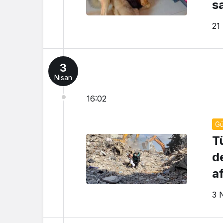
s
21
3
Nisan
16:02
G
T
d
af
3 