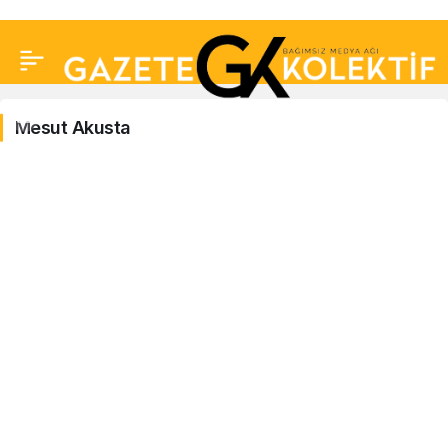
Mesut Akusta
Mesut
Akusta
Haberleri