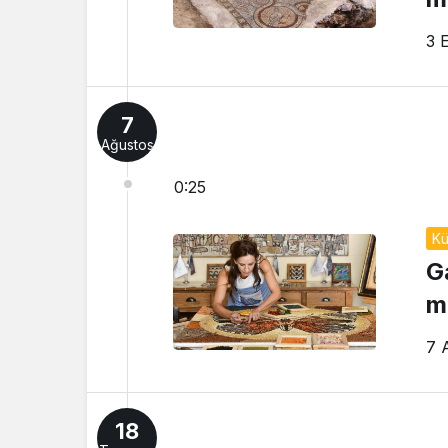
3 
7
Ağustos
0:25
Kü
G
m
7 
18