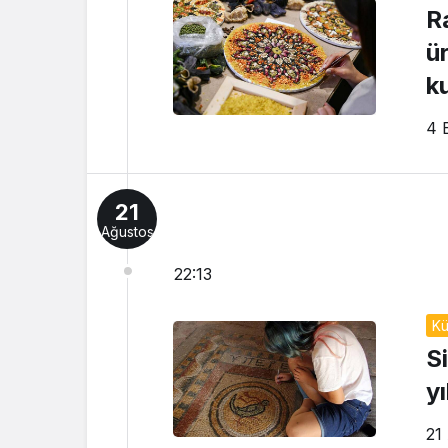
R
ü
k
4 
21
Ağustos
22:13
Kü
S
y
21