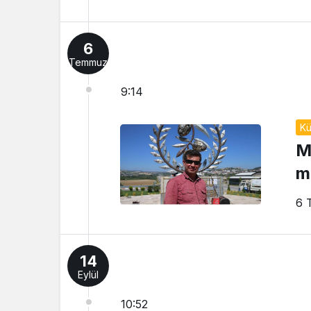
6
Temmuz
9:14
Kü
M
me
6 
14
Eylül
10:52