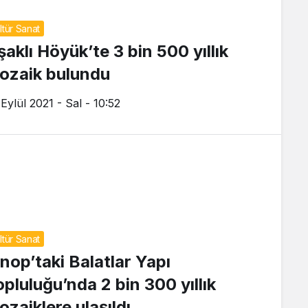
ltür Sanat
şaklı Höyük’te 3 bin 500 yıllık
ozaik bulundu
Eylül 2021 - Sal - 10:52
ltür Sanat
inop’taki Balatlar Yapı
opluluğu’nda 2 bin 300 yıllık
ozaiklere ulaşıldı