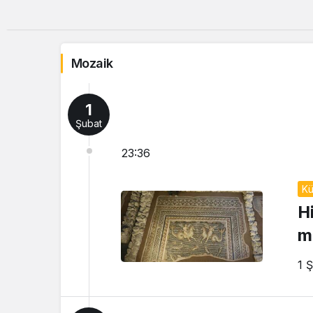
Mozaik
1
Şubat
23:36
Kü
H
m
1 