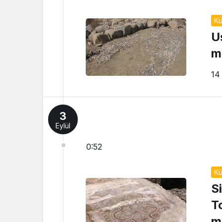
Kü
U
m
14 
3
Eylül
0:52
Kü
S
T
m