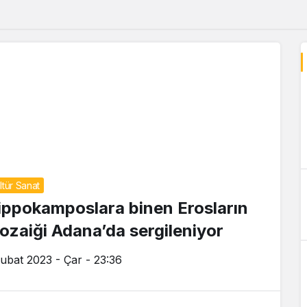
ltür Sanat
ippokamposlara binen Erosların
ozaiği Adana’da sergileniyor
Şubat 2023 - Çar - 23:36