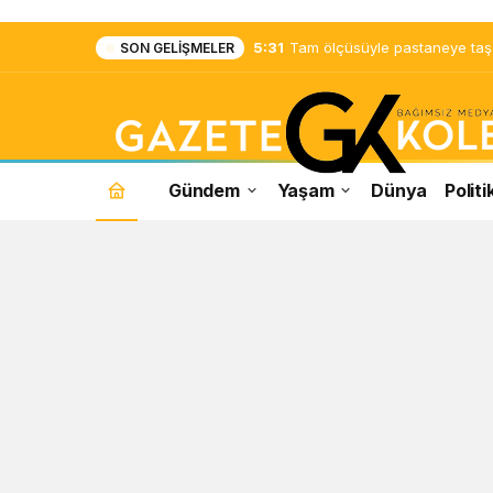
5:31
Tam ölçüsüyle pastaneye taş ç
SON GELIŞMELER
Gündem
Yaşam
Dünya
Politi
Mozaik
Haberleri