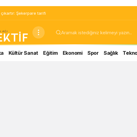
ıkartır: Şekerpare tarifi
ka
Kültür Sanat
Eğitim
Ekonomi
Spor
Sağlık
Teknol