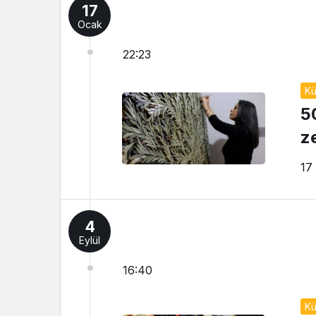
17
Ocak
22:23
Kü
5
z
17
4
Eylül
16:40
Kü