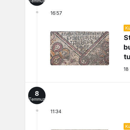
Temmuz
16:57
Kü
S
b
t
18
8
Temmuz
11:34
Kü