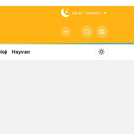
24.4 °
Istanbul
oji
Hayvan
Mod
değiştir
Gündüz Modu
Gündüz modunu seçin.
Gece Modu
Gece modunu seçin.