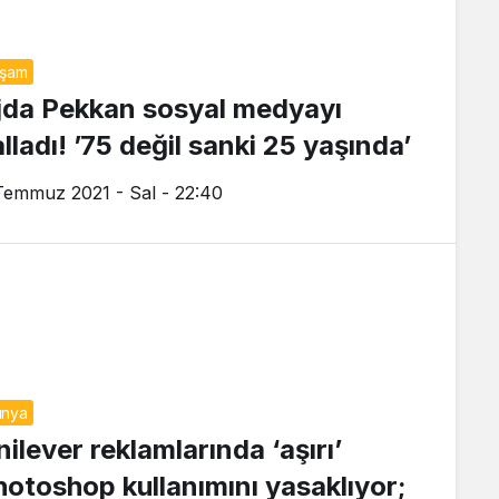
aşam
jda Pekkan sosyal medyayı
lladı! ’75 değil sanki 25 yaşında’
Temmuz 2021 - Sal - 22:40
ünya
ilever reklamlarında ‘aşırı’
hotoshop kullanımını yasaklıyor;