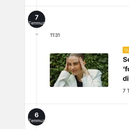
7
Temmuz
11:31
D
S
‘
d
7 
6
Temmuz