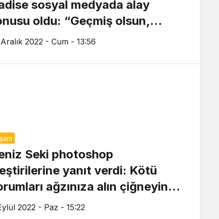
adise sosyal medyada alay
onusu oldu: “Geçmiş olsun,
acaklarına ne oldu?”
 Aralık 2022 - Cum - 13:56
aşam
eniz Seki photoshop
eştirilerine yanıt verdi: Kötü
orumları ağzınıza alın çiğneyin
ma tükürmeyin
Eylül 2022 - Paz - 15:22