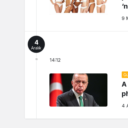
‘
ka
9 
4
Aralık
14:12
G
A
p
4 