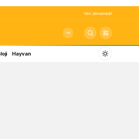
Veri alınamadı!
oji
Hayvan
Mod
değiştir
Gündüz Modu
Gündüz modunu seçin.
Gece Modu
Gece modunu seçin.