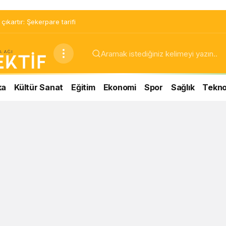
ıkartır: Şekerpare tarifi
ka
Kültür Sanat
Eğitim
Ekonomi
Spor
Sağlık
Teknol