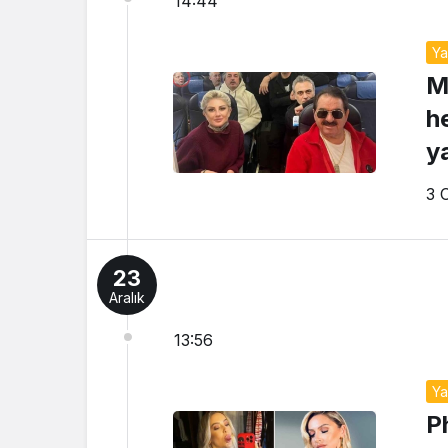
14:44
Y
M
he
y
3 
23
Aralık
13:56
Y
P