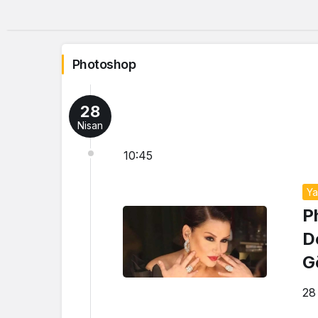
Photoshop
28
Nisan
10:45
Y
P
D
G
28