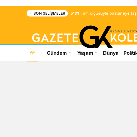
5:31
Tam ölçüsüyle pastaneye taş ç
SON GELIŞMELER
Gündem
Yaşam
Dünya
Politi
Photoshop
Haberleri