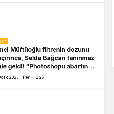
aşam
mel Müftüoğlu filtrenin dozunu
açırınca, Selda Bağcan tanınmaz
ale geldi! “Photoshopu abartınca
ise yıllarına dönmüş”
Ocak 2023 - Per - 12:26