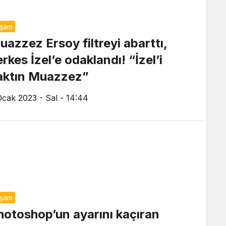
aşam
uazzez Ersoy filtreyi abarttı,
rkes İzel’e odaklandı! “İzel’i
aktın Muazzez”
Ocak 2023 - Sal - 14:44
aşam
hotoshop’un ayarını kaçıran