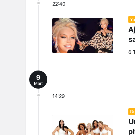
22:40
Y
A
sa
6 
9
Mart
14:29
D
Un
p