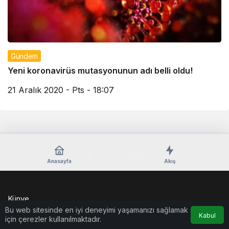
Gündem
Yeni koronavirüs mutasyonunun adı belli oldu!
21 Aralık 2020 - Pts - 18:07
Anasayfa
Akış
Künye
© Telif Hakkı 2026, Tüm Hakları Saklıdır
Bu web sitesinde en iyi deneyimi yaşamanızı sağlamak
Kabul
casino
eseranaokulu.com
tagsylvania.com
eşya
için çerezler kullanılmaktadır.
betkolik
teslabahis
depolama