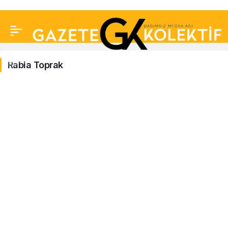
Rabia Toprak
Rabia
Toprak
Haberleri