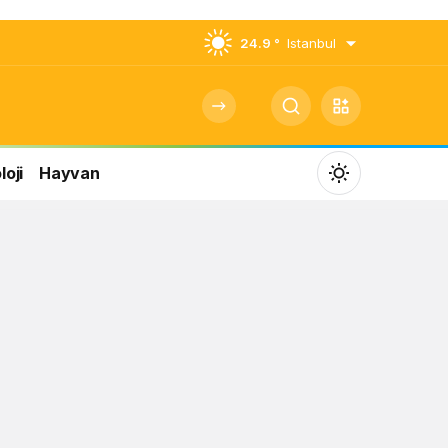
24.9 °
Istanbul
oji
Hayvan
Mod
değiştir
Gündüz Modu
Gündüz modunu seçin.
Gece Modu
Gece modunu seçin.