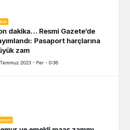
ber
on dakika… Resmi Gazete’de
ayımlandı: Pasaport harçlarına
üyük zam
 Temmuz 2023 - Per - 0:36
onomi
emur ve emekli maaş zammı