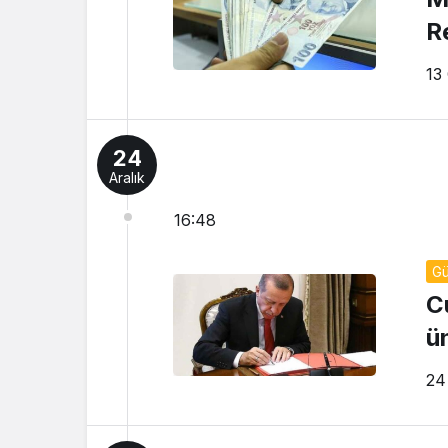
R
13
24
Aralık
16:48
G
C
ü
24