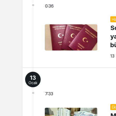
0:36
Ha
S
y
b
13
13
Ocak
7:33
Ek
M