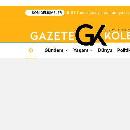
5:31
Tam ölçüsüyle pastaneye taş ç
SON GELIŞMELER
Gündem
Yaşam
Dünya
Politi
Resmi
Gazete
Haberleri