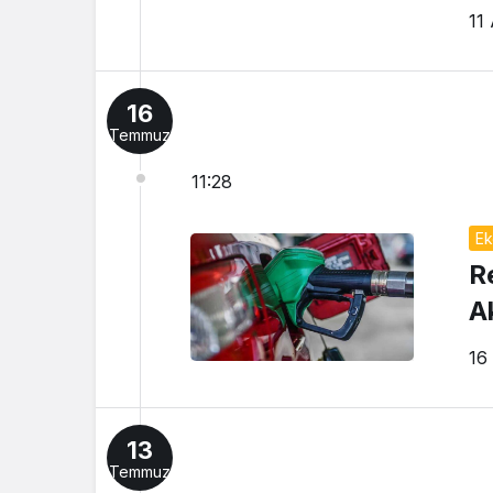
11
16
Temmuz
11:28
Ek
R
A
16
13
Temmuz