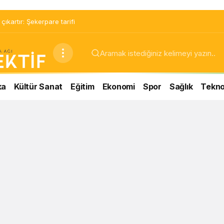
ıkartır: Şekerpare tarifi
ka
Kültür Sanat
Eğitim
Ekonomi
Spor
Sağlık
Teknol