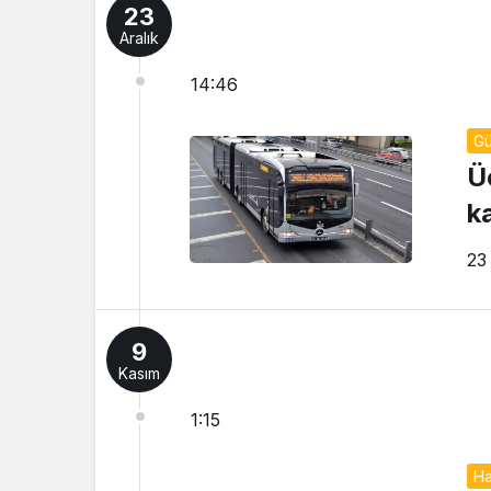
23
Aralık
14:46
G
Ü
ka
23
9
Kasım
1:15
Ha