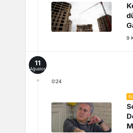
K
d
G
9 
11
Ağustos
0:24
G
S
D
M