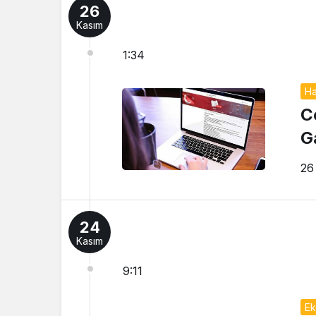
26
Kasım
1:34
Ha
C
G
26
24
Kasım
9:11
Ek