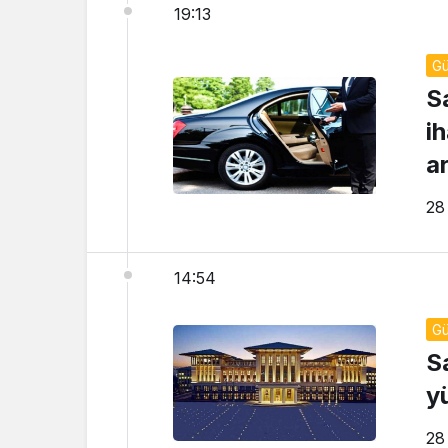
19:13
G
Sa
i
a
28 
14:54
G
S
y
28