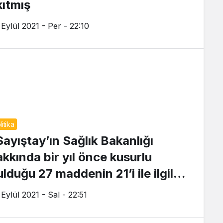
kıtmış
 Eylül 2021 - Per - 22:10
litika
Sayıştay’ın Sağlık Bakanlığı
akkında bir yıl önce kusurlu
lduğu 27 maddenin 21’i ile ilgili
içbir işlem yapılmadı”
Eylül 2021 - Sal - 22:51