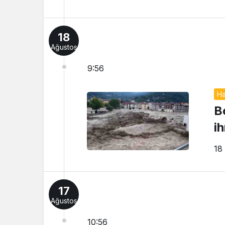
18
Ağustos
9:56
Ha
B
ih
18
17
Ağustos
10:56