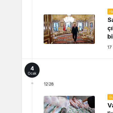
Ha
S
çı
b
g
17
4
Ocak
12:28
G
V