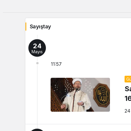
Sayıştay
24
Mayıs
11:57
G
S
1
24