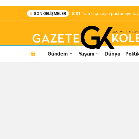
5:31
Tam ölçüsüyle pastaneye taş ç
SON GELIŞMELER
Gündem
Yaşam
Dünya
Politi
Sayıştay
Haberleri