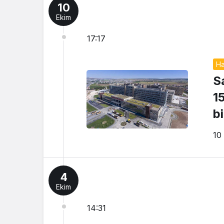
10
Ekim
17:17
Ha
S
1
b
10
4
Ekim
14:31