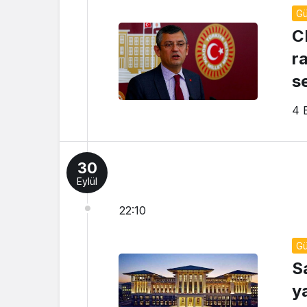
G
C
ra
s
4 
30
Eylül
22:10
G
S
y