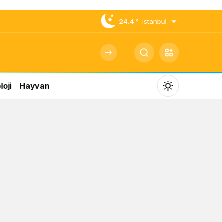
24.4 °
Istanbul
oji
Hayvan
Mod
değiştir
Gündüz Modu
Gündüz modunu seçin.
Gece Modu
Gece modunu seçin.