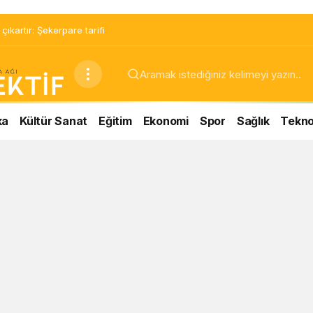
ıkartır: Şekerpare tarifi
ka
Kültür Sanat
Eğitim
Ekonomi
Spor
Sağlık
Teknol