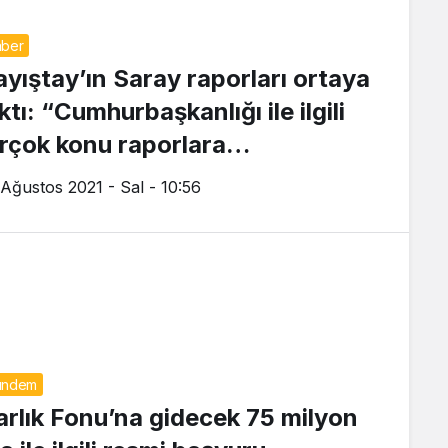
ber
ayıştay’ın Saray raporları ortaya
ktı: “Cumhurbaşkanlığı ile ilgili
irçok konu raporlara
eçirilmiyor”
 Ağustos 2021 - Sal - 10:56
ündem
arlık Fonu’na gidecek 75 milyon