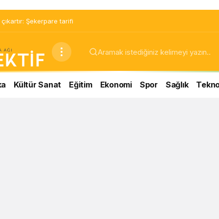
ıkartır: Şekerpare tarifi
ka
Kültür Sanat
Eğitim
Ekonomi
Spor
Sağlık
Teknol