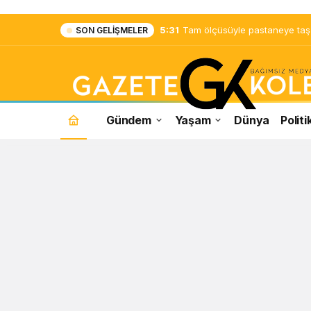
5:31
Tam ölçüsüyle pastaneye taş ç
SON GELIŞMELER
Gündem
Yaşam
Dünya
Politi
Şevki
Yılmaz
Haberleri