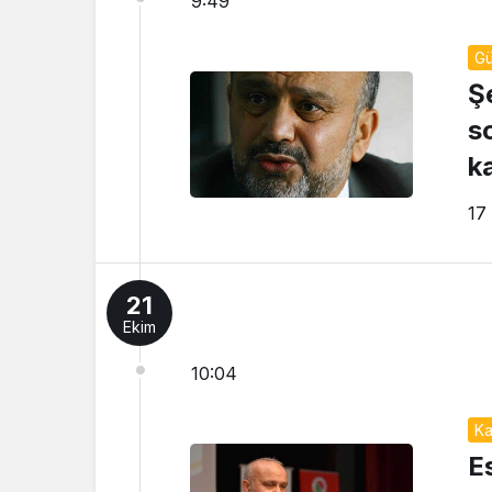
9:49
G
Ş
so
k
17
21
Ekim
10:04
Ka
E