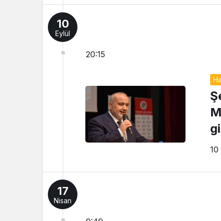
10
Eylül
20:15
Ha
Ş
M
gi
10
17
Nisan