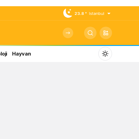
23.8 °
Istanbul
oji
Hayvan
Mod
değiştir
Gündüz Modu
Gündüz modunu seçin.
Gece Modu
Gece modunu seçin.