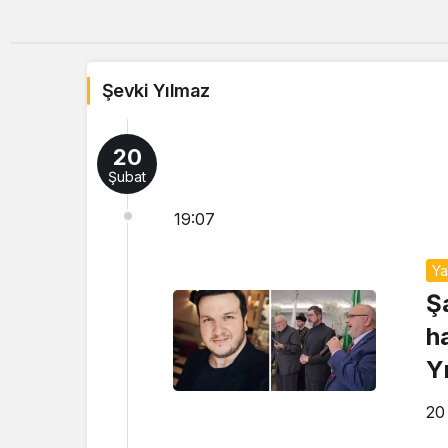
Şevki Yılmaz
20
Şubat
19:07
Y
Ş
h
Y
20