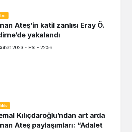
ber
nan Ateş’in katil zanlısı Eray Ö.
dirne’de yakalandı
Şubat 2023 - Pts - 22:56
litika
emal Kılıçdaroğlu’ndan art arda
inan Ateş paylaşımları: “Adalet