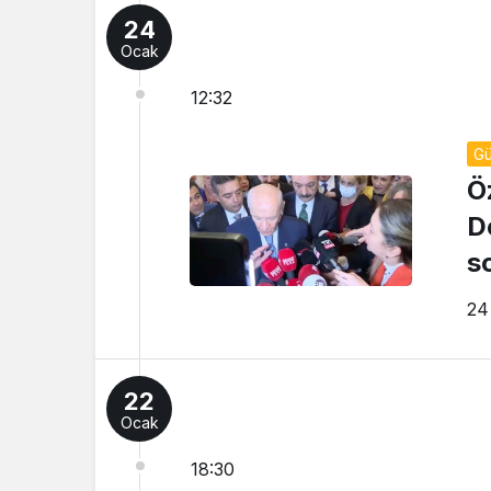
24
Ocak
12:32
G
Ö
D
s
24
22
Ocak
18:30