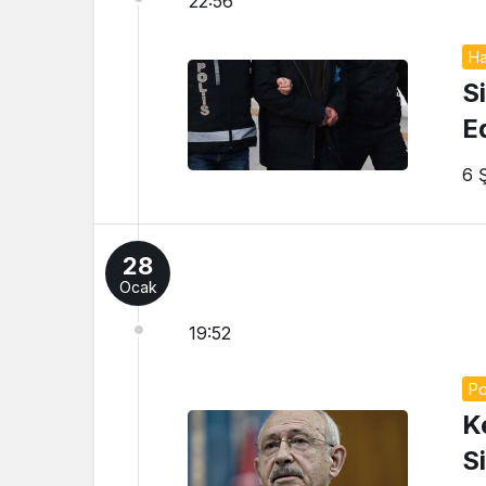
22:56
Ha
Si
E
6 
28
Ocak
19:52
Po
K
S