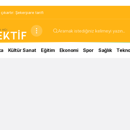
ıkartır: Şekerpare tarifi
ka
Kültür Sanat
Eğitim
Ekonomi
Spor
Sağlık
Teknol