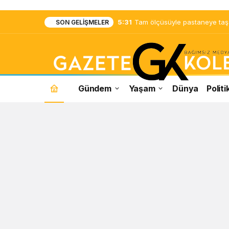
5:31
Tam ölçüsüyle pastaneye taş ç
SON GELIŞMELER
Gündem
Yaşam
Dünya
Politi
sinan
ateş
Haberleri