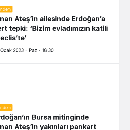
ündem
inan Ateş’in ailesinde Erdoğan’a
rt tepki: ‘Bizim evladımızın katili
eclis’te’
 Ocak 2023 - Paz - 18:30
ündem
rdoğan’ın Bursa mitinginde
inan Ateş’in yakınları pankart