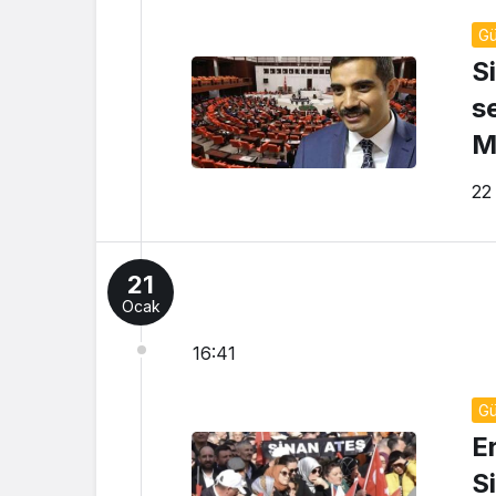
G
S
se
M
22
21
Ocak
16:41
G
E
S