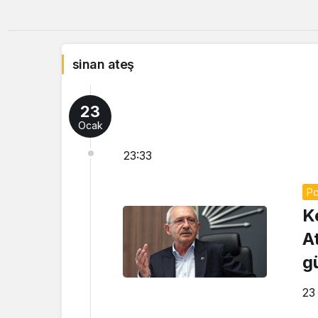
sinan ateş
23
Ocak
23:33
Po
K
At
g
23