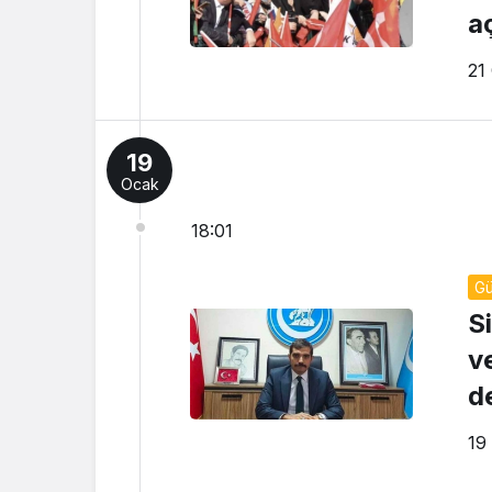
aç
21
19
Ocak
18:01
G
S
ve
d
19