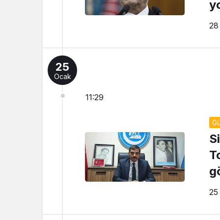
y
28
25
Ocak
11:29
G
S
T
g
25