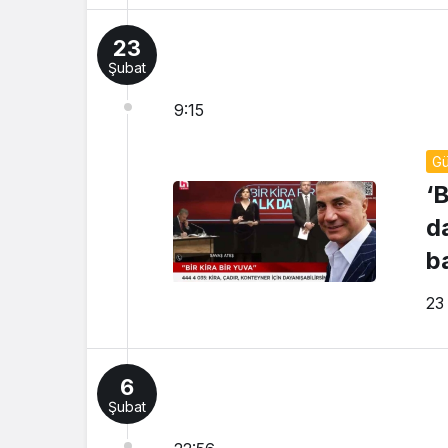
23
Şubat
9:15
G
‘
d
b
P
23
6
Şubat