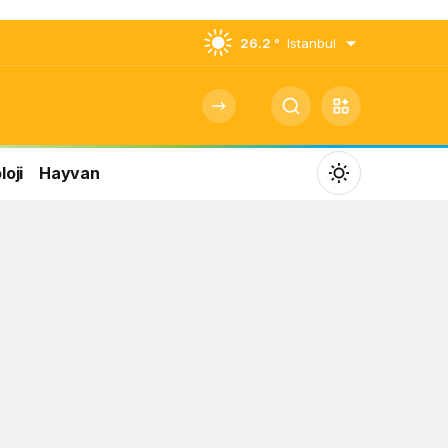
26.2 °
Istanbul
oji
Hayvan
Mod
değiştir
Gündüz Modu
Gündüz modunu seçin.
Gece Modu
Gece modunu seçin.