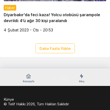
Haber
Diyarbakır’da feci kaza! Yolcu otobüsü şarampole
devrildi: 4’ü ağır 30 kişi yaralandı
4 Şubat 2023 - Cts - 20:53
Daha Fazla Yükle
Anasayfa
Akış
Künye
© Telif Hakkı 2026, Tüm Hakları Saklıdır
casino
eseranaokulu.com
tagsylvania.com
eşya