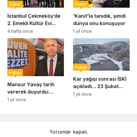
Haber
Haber
İstanbul Çekmeköy’de
‘Kanıt’la tanıdık, şimdi
2. Emekli Kültür Evi
dünya onu konuşuyor
Hizmet Vermeye
4 hafta önce
1 yıl önce
Başladı
Haber
Haber
Kar yağışı sonrası İSKİ
Mansur Yavaş tarih
açıkladı… 23 Şubat
vererek duyurdu:
İstanbul baraj doluluk
1 yıl önce
Uygun fiyatlı et satışı
1 yıl önce
oranı yüzde kaç?
başlıyor
Yorumlar kapalı.