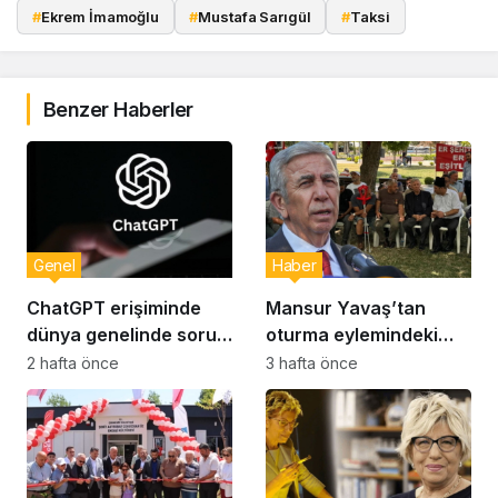
#
Ekrem İmamoğlu
#
Mustafa Sarıgül
#
Taksi
Benzer Haberler
Genel
Haber
ChatGPT erişiminde
Mansur Yavaş’tan
dünya genelinde sorun:
oturma eylemindeki
Milyonlarca kullanıcı
şehit aileleri ve
2 hafta önce
3 hafta önce
etkilendi
gazilere ziyaret