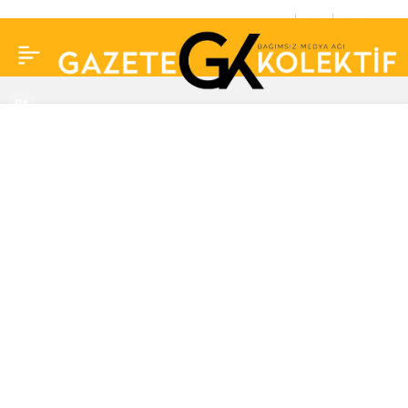
Erzurum’da 5,1
0
Paylaş
büyüklüğünde deprem