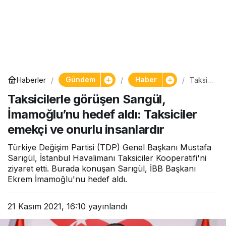
Gündem
Haber
Haberler
Taksici
lerle
Taksicilerle görüşen Sarıgül,
görüşe
n
İmamoğlu’nu hedef aldı: Taksiciler
Sarıgül
,
emekçi ve onurlu insanlardır
İmamo
ğlu’nu
Türkiye Değişim Partisi (TDP) Genel Başkanı Mustafa
hedef
aldı:
Sarıgül, İstanbul Havalimanı Taksiciler Kooperatifi'ni
Taksici
ziyaret etti. Burada konuşan Sarıgül, İBB Başkanı
ler
Ekrem İmamoğlu'nu hedef aldı.
emekç
i ve
onurlu
21 Kasım 2021, 16:10
yayınlandı
insanla
rdır