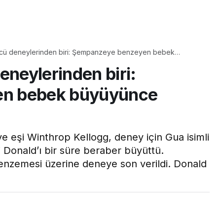
Yaşam
Çayın yanına çok
tücü deneylerinden biri: Şempanzeye benzeyen bebek
üyle
yakışacak bir mucize:
 etti
eneylerinden biri:
aş çıkartır:
Brownie tadında ıslak
arifi
kurabiye tarifi…
en bebek büyüyünce
ve eşi Winthrop Kellogg, deney için Gua isimli
 Donald’ı bir süre beraber büyüttü.
nzemesi üzerine deneye son verildi. Donald