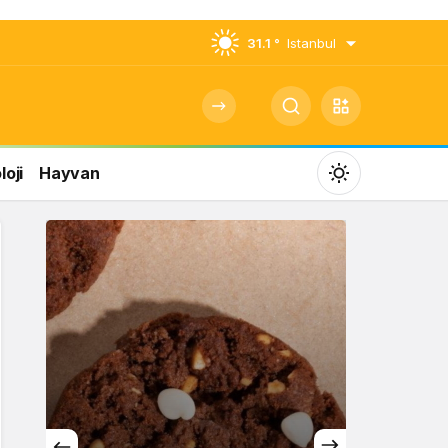
31.1 °
Istanbul
oji
Hayvan
Mod
değiştir
Gündüz Modu
Gündüz modunu seçin.
Gece Modu
Gece modunu seçin.