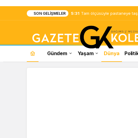
5:31
Tam ölçüsüyle pastaneye taş ç
SON GELIŞMELER
Gündem
Yaşam
Dünya
Politi