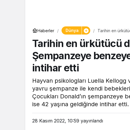
Yaşam
Dünya
Haberler
Tarihin en ürkü
Tam ölçüs
büyüyünce intihar
Tarihin en ürkütücü d
pastaneye t
Şekerpare t
Şempanzeye benzey
intihar etti
Hayvan psikologları Luella Kellogg 
yavru şempanze ile kendi bebekleri
Çocukları Donald’ın şempanzeye be
ise 42 yaşına geldiğinde intihar etti.
28 Kasım 2022, 10:59
yayınlandı