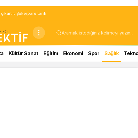
ıkartır: Şekerpare tarifi
ka
Kültür Sanat
Eğitim
Ekonomi
Spor
Sağlık
Teknol