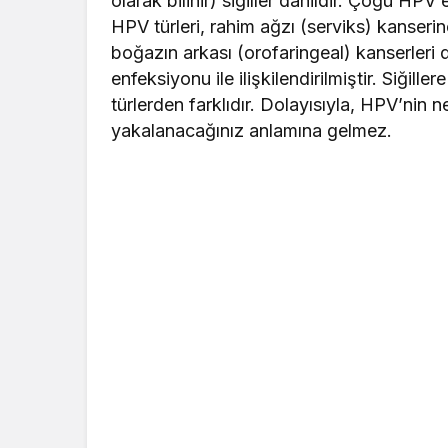
olarak bilinir) siğiller dahildir. Çoğu H
HPV türleri, rahim ağzı (serviks) kanserin
boğazın arkası (orofaringeal) kanserleri 
enfeksiyonu ile ilişkilendirilmiştir. Siğil
türlerden farklıdır. Dolayısıyla, HPV’nin 
yakalanacağınız anlamına gelmez.