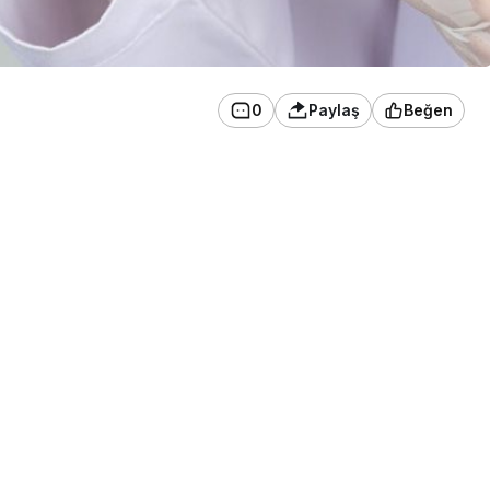
0
Paylaş
Beğen