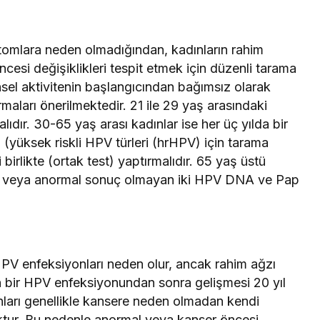
tomlara neden olmadığından, kadınların rahim
esi değişiklikleri tespit etmek için düzenli tarama
insel aktivitenin başlangıcından bağımsız olarak
rmaları önerilmektedir. 21 ile 29 yaş arasındaki
alıdır. 30-65 yaş arası kadınlar ise her üç yılda bir
 (yüksek riskli HPV türleri (hrHPV) için tarama
 birlikte (ortak test) yaptırmalıdır. 65 yaş üstü
sti veya anormal sonuç olmayan iki HPV DNA ve Pap
PV enfeksiyonları neden olur, ancak rahim ağzı
in bir HPV enfeksiyonundan sonra gelişmesi 20 yıl
nları genellikle kansere neden olmadan kendi
ktur. Bu nedenle anormal veya kanser öncesi