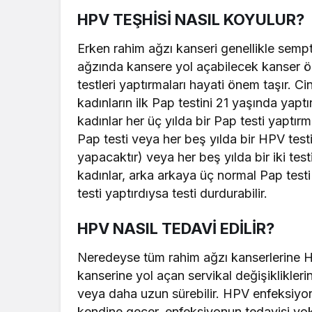
HPV TEŞHİSİ NASIL KOYULUR?
Erken rahim ağzı kanseri genellikle semp
ağzında kansere yol açabilecek kanser önc
testleri yaptırmaları hayati önem taşır. C
kadınların ilk Pap testini 21 yaşında yaptı
kadınlar her üç yılda bir Pap testi yaptırm
Pap testi veya her beş yılda bir HPV testi
yapacaktır) veya her beş yılda bir iki testi
kadınlar, arka arkaya üç normal Pap te
testi yaptırdıysa testi durdurabilir.
HPV NASIL TEDAVİ EDİLİR?
Neredeyse tüm rahim ağzı kanserlerine H
kanserine yol açan servikal değişiklikler
veya daha uzun sürebilir. HPV enfeksiyo
kendine geçer, enfeksiyonun tedavisi yo