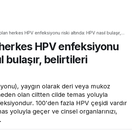
Yaşam
lan herkes HPV enfeksiyonu riski altında: HPV nasıl bulaşır,
Tam ölçüsüyle
?
 herkes HPV enfeksiyonu
pastaneye taş çıkartır:
Şekerpare tarifi
 bulaşır, belirtileri
iyonu), yaygın olarak deri veya mukoz
eden olan ciltten cilde temas yoluyla
feksiyondur. 100'den fazla HPV çeşidi vardır
mas yoluyla geçer ve cinsel organlarınızı,
.