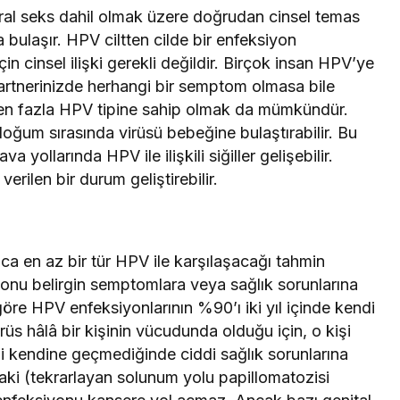
 oral seks dahil olmak üzere doğrudan cinsel temas
 bulaşır. HPV ciltten cilde bir enfeksiyon
 cinsel ilişki gerekli değildir. Birçok insan HPV’ye
partnerinizde herhangi bir semptom olmasa bile
rden fazla HPV tipine sahip olmak da mümkündür.
oğum sırasında virüsü bebeğine bulaştırabilir. Bu
ollarında HPV ile ilişkili siğiller gelişebilir.
rilen bir durum geliştirebilir.
ca en az bir tür HPV ile karşılaşacağı tahmin
nu belirgin semptomlara veya sağlık sorunlarına
e HPV enfeksiyonlarının %90’ı iki yıl içinde kendi
üs hâlâ bir kişinin vücudunda olduğu için, o kişi
di kendine geçmediğinde ciddi sağlık sorunlarına
aki (tekrarlayan solunum yolu papillomatozisi