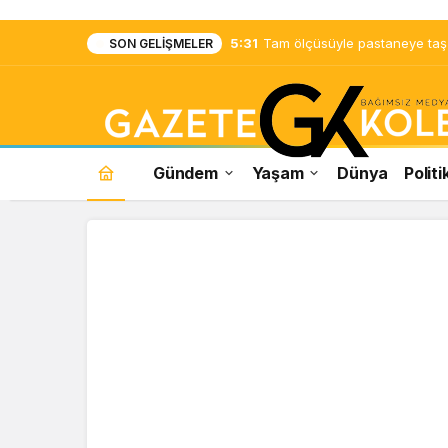
5:31
Tam ölçüsüyle pastaneye taş ç
SON GELIŞMELER
Gündem
Yaşam
Dünya
Politi