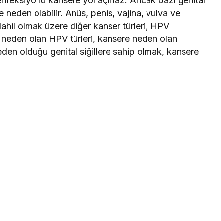
PV enfeksiyonu kansere yol açmaz. Ancak bazı genital
e neden olabilir. Anüs, penis, vajina, vulva ve
dahil olmak üzere diğer kanser türleri, HPV
lere neden olan HPV türleri, kansere neden olan
neden olduğu genital siğillere sahip olmak, kansere