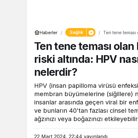
Sağlık
Haberler
Ten tene teması o
belirtileri nelerdir
Ten tene teması olan
riski altında: HPV nasıl
nelerdir?
HPV (insan papilloma virüsü enfeks
membran büyümelerine (siğillere) n
insanlar arasında geçen viral bir en
ve bunların 40'tan fazlası cinsel te
ağzınızı veya boğazınızı etkileyebilir
22 Mart 2024, 22:44
yayınlandı