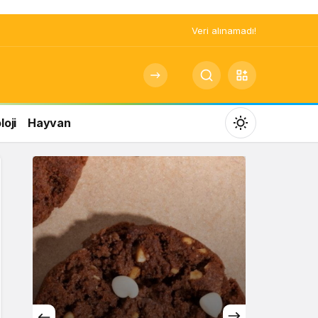
Veri alınamadı!
oji
Hayvan
Mod
değiştir
Gündüz Modu
Gündüz modunu seçin.
Gece Modu
Gece modunu seçin.