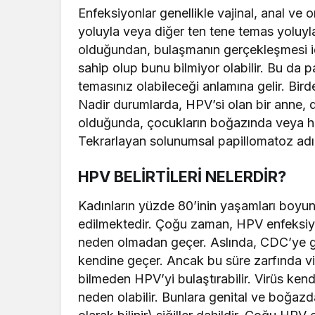
Enfeksiyonlar genellikle vajinal, anal ve
yoluyla veya diğer ten tene temas yoluyla
olduğundan, bulaşmanın gerçekleşmesi için
sahip olup bunu bilmiyor olabilir. Bu da 
temasınız olabileceği anlamına gelir. Bi
Nadir durumlarda, HPV’si olan bir anne, d
olduğunda, çocukların boğazında veya hava y
Tekrarlayan solunumsal papillomatoz adı ve
HPV BELİRTİLERİ NELERDİR?
Kadınların yüzde 80’inin yaşamları boyun
edilmektedir. Çoğu zaman, HPV enfeksiyo
neden olmadan geçer. Aslında, CDC’ye gör
kendine geçer. Ancak bu süre zarfında vir
bilmeden HPV’yi bulaştırabilir. Virüs ken
neden olabilir. Bunlara genital ve boğazd