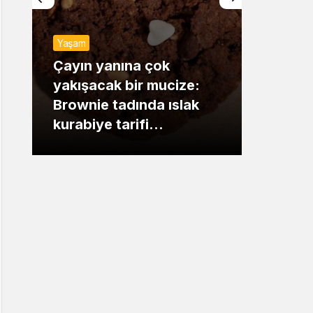
Sistem Modu
Yaşam
Sistem modunu seçin.
Günde
Çayın yanına çok
yakışacak bir mucize:
Mansu
Brownie tadında ıslak
dikka
kurabiye tarifi…
çıkışı