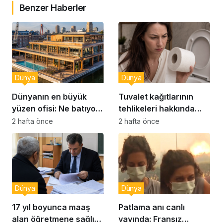
Benzer Haberler
Dünya
Dünya
Dünyanın en büyük
Tuvalet kağıtlarının
yüzen ofisi: Ne batıyor
tehlikeleri hakkında
ne yerinde kalıyor
yeni uyarılar
2 hafta önce
2 hafta önce
Dünya
Dünya
17 yıl boyunca maaş
Patlama anı canlı
alan öğretmene sağlık
yayında: Fransız