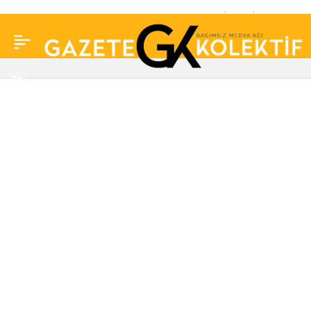
Rusya’da tanklar
0
Paylaş
sokakta gezerken, işçi
temizlik yapmaya devam
etti