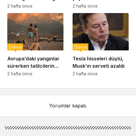
raporu soruşturması
muhabir şaşkın
2 hafta önce
2 hafta önce
Dünya
Dünya
Avrupa’daki yangınlar
Tesla hisseleri düştü,
sürerken tatilcilerin
Musk’ın serveti azaldı
kayıtsızlığı tepki yarattı
2 hafta önce
2 hafta önce
Yorumlar kapalı.