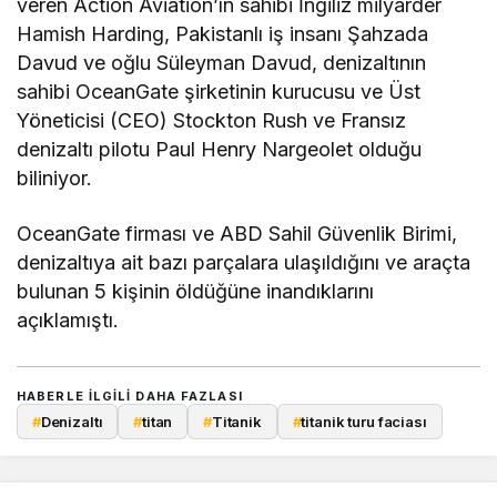
veren Action Aviation’ın sahibi İngiliz milyarder
Hamish Harding, Pakistanlı iş insanı Şahzada
Davud ve oğlu Süleyman Davud, denizaltının
sahibi OceanGate şirketinin kurucusu ve Üst
Yöneticisi (CEO) Stockton Rush ve Fransız
denizaltı pilotu Paul Henry Nargeolet olduğu
biliniyor.
OceanGate firması ve ABD Sahil Güvenlik Birimi,
denizaltıya ait bazı parçalara ulaşıldığını ve araçta
bulunan 5 kişinin öldüğüne inandıklarını
açıklamıştı.
HABERLE ILGILI DAHA FAZLASI
#
Denizaltı
#
titan
#
Titanik
#
titanik turu faciası