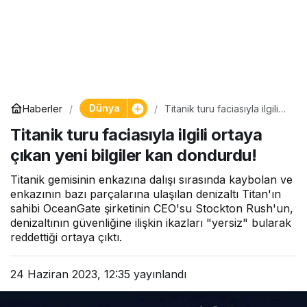
Dünya
Haberler
Titanik turu faciasıyla ilgili
ortaya çıkan yeni bilgiler
Titanik turu faciasıyla ilgili ortaya
kan dondurdu!
çıkan yeni bilgiler kan dondurdu!
Titanik gemisinin enkazına dalışı sırasında kaybolan ve
enkazının bazı parçalarına ulaşılan denizaltı Titan'ın
sahibi OceanGate şirketinin CEO'su Stockton Rush'un,
denizaltının güvenliğine ilişkin ikazları "yersiz" bularak
reddettiği ortaya çıktı.
24 Haziran 2023, 12:35
yayınlandı