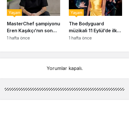
Yaşam
Yaşam
MasterChef şampiyonu
The Bodyguard
Eren Kaşıkçı’nın son
müzikali 11 Eylül’de ilk
anlarındaki kahreden
kez Türkiye’de
1 hafta önce
1 hafta önce
detay ortaya çıktı
sahnelenecek
Yorumlar kapalı.