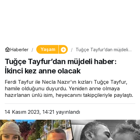
Yaşam
Haberler
Tuğçe Tayfur’dan müjdeli
haber: İkinci kez anne
Tuğçe Tayfur’dan müjdeli haber:
olacak
İkinci kez anne olacak
Ferdi Tayfur ile Necla Nazır'ın kızları Tuğçe Tayfur,
hamile olduğunu duyurdu. Yeniden anne olmaya
hazırlanan ünlü isim, heyecanını takipçileriyle paylaştı.
14 Kasım 2023, 14:21
yayınlandı