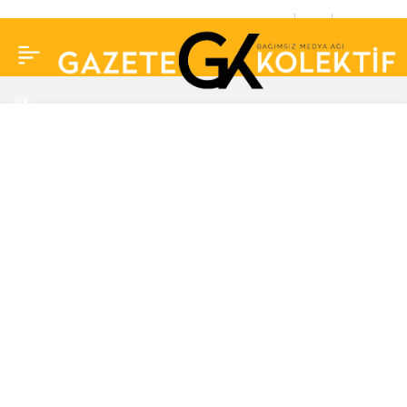
Engin Polat ve Dilan
0
Paylaş
Polat Banu Parlak
dosyasına ifade için
adliyede! İşte günler
sonra ilk görüntü