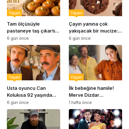
Yaşam
Yaşam
Tam ölçüsüyle
Çayın yanına çok
pastaneye taş çıkartır:
yakışacak bir mucize:
Şekerpare tarifi
Brownie tadında ıslak
6 gün önce
6 gün önce
kurabiye tarifi…
Yaşam
Yaşam
Usta oyuncu Can
İlk bebeğine hamile!
Kolukısa 92 yaşında
Merve Dizdar
hayatını kaybetti
sessizliğini bozdu: ‘İsim
6 gün önce
1 hafta önce
bulmak çok zor’