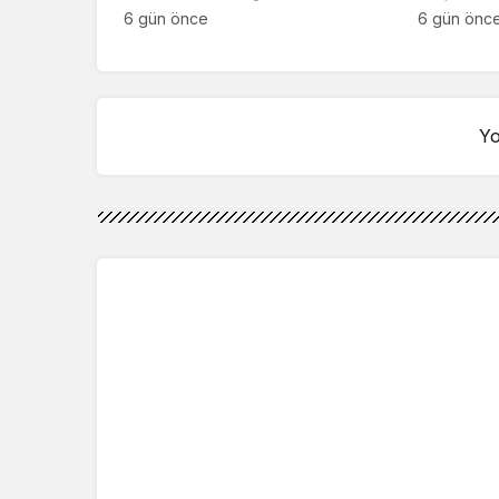
‘İsim bulmak çok zor’
kahreden 
6 gün önce
6 gün önc
Yo