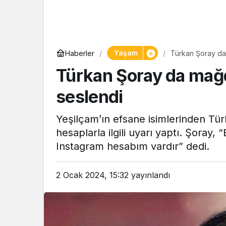
Yaşam
Yaşam
Haberler
Türkan Şoray da 
Tam ölçüs
Türkan Şoray da mağd
pastaneye t
Şekerpare t
seslendi
Yeşilçam’ın efsane isimlerinden Tür
hesaplarla ilgili uyarı yaptı. Şoray
Instagram hesabım vardır” dedi.
2 Ocak 2024, 15:32
yayınlandı