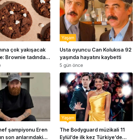
Yaşam
nına çok yakışacak
Usta oyuncu Can Kolukısa 92
e: Brownie tadında
yaşında hayatını kaybetti
abiye tarifi…
e
5 gün önce
Yaşam
ef şampiyonu Eren
The Bodyguard müzikali 11
ın son anlarındaki
Eylül’de ilk kez Türkiye’de