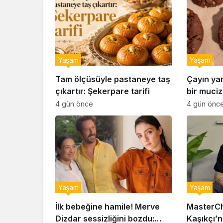
Yaşam
Yaşam
Tam ölçüsüyle pastaneye taş
Çayın ya
çıkartır: Şekerpare tarifi
bir muciz
ıslak kur
4 gün önce
4 gün önc
Yaşam
Yaşam
İlk bebeğine hamile! Merve
MasterCh
Dizdar sessizliğini bozdu:
Kaşıkçı’n