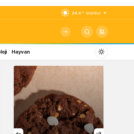
24.4 °
Istanbul
oji
Hayvan
Mod
değiştir
Gündüz Modu
Gündüz modunu seçin.
Gece Modu
Gece modunu seçin.