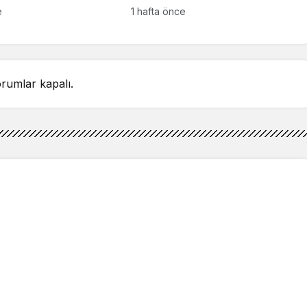
detay ortaya çıktı
sahnelenecek
e
1 hafta önce
rumlar kapalı.