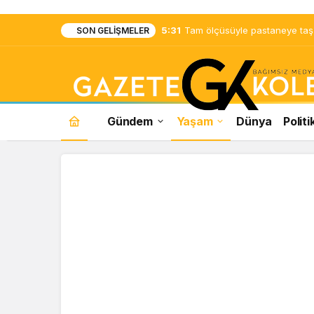
5:31
Tam ölçüsüyle pastaneye taş ç
SON GELIŞMELER
Gündem
Yaşam
Dünya
Politi