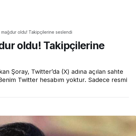
Yaşam
Çayın yanına çok
mağdur oldu! Takipçilerine seslendi
üyle
yakışacak bir mucize:
ur oldu! Takipçilerine
aş çıkartır:
Brownie tadında ıslak
arifi
kurabiye tarifi…
kan Şoray, Twitter’da (X) adına açılan sahte
, “Benim Twitter hesabım yoktur. Sadece resmi