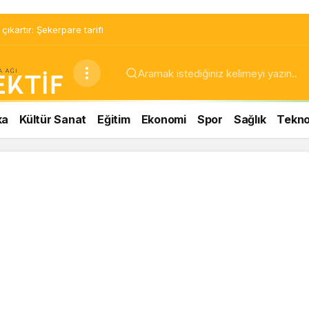
ıkartır: Şekerpare tarifi
ka
Kültür Sanat
Eğitim
Ekonomi
Spor
Sağlık
Teknol