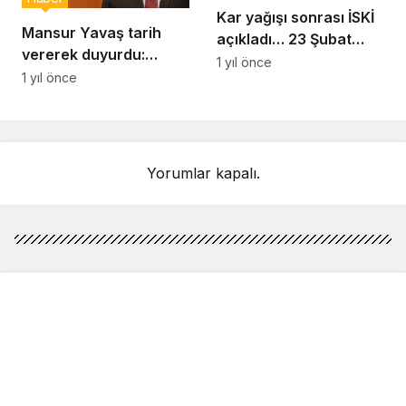
Kar yağışı sonrası İSKİ
Mansur Yavaş tarih
açıkladı… 23 Şubat
vererek duyurdu:
İstanbul baraj doluluk
1 yıl önce
Uygun fiyatlı et satışı
1 yıl önce
oranı yüzde kaç?
başlıyor
Yorumlar kapalı.