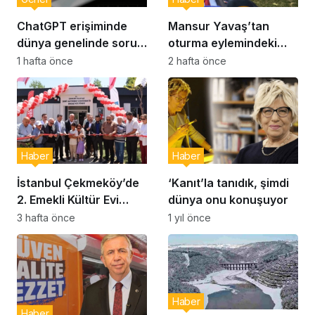
ChatGPT erişiminde
Mansur Yavaş’tan
dünya genelinde sorun:
oturma eylemindeki
Milyonlarca kullanıcı
şehit aileleri ve
1 hafta önce
2 hafta önce
etkilendi
gazilere ziyaret
Haber
Haber
İstanbul Çekmeköy’de
‘Kanıt’la tanıdık, şimdi
2. Emekli Kültür Evi
dünya onu konuşuyor
Hizmet Vermeye
3 hafta önce
1 yıl önce
Başladı
Haber
Haber