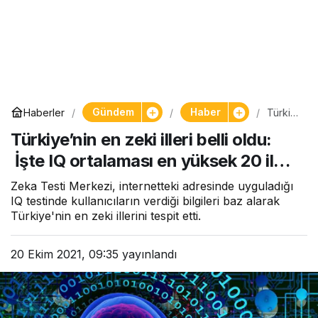
Gündem
Haber
Haberler
Türkiy
e’nin
Türkiye’nin en zeki illeri belli oldu:
en
zeki
İşte IQ ortalaması en yüksek 20 il…
illeri
belli
oldu:
Zeka Testi Merkezi, internetteki adresinde uyguladığı
İşte IQ
IQ testinde kullanıcıların verdiği bilgileri baz alarak
ortala
Türkiye'nin en zeki illerini tespit etti.
ması
en
yükse
20 Ekim 2021, 09:35
yayınlandı
k 20
il…