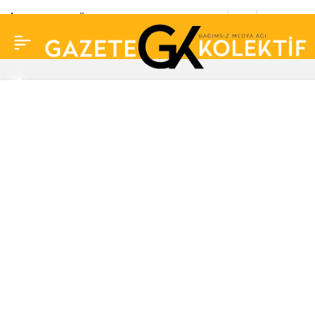
İzmir’de FETÖ’nün
0
Paylaş
emniyet mahrem kadın
yapılanması
soruşturmasında 32 kişi
gözaltına alındı