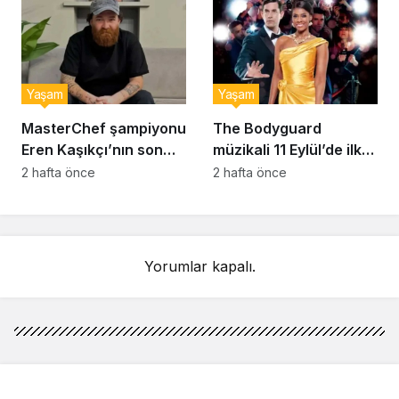
Yaşam
Yaşam
MasterChef şampiyonu
The Bodyguard
Eren Kaşıkçı’nın son
müzikali 11 Eylül’de ilk
anlarındaki kahreden
kez Türkiye’de
2 hafta önce
2 hafta önce
detay ortaya çıktı
sahnelenecek
Yorumlar kapalı.