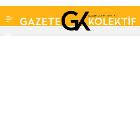
Rüzgar Erkoçların
0
Paylaş
kardeşi de cinsiyet
değiştirmiş