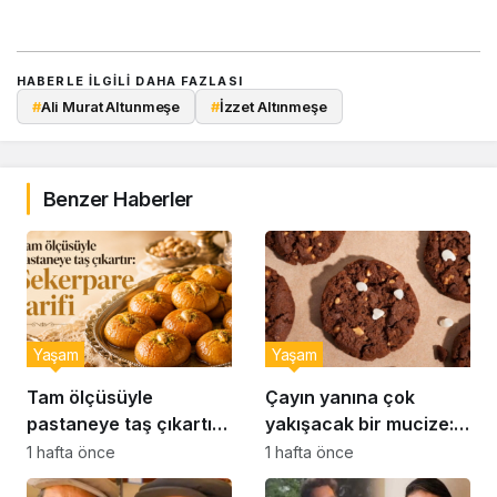
HABERLE ILGILI DAHA FAZLASI
#
Ali Murat Altunmeşe
#
İzzet Altınmeşe
Benzer Haberler
Yaşam
Yaşam
Tam ölçüsüyle
Çayın yanına çok
pastaneye taş çıkartır:
yakışacak bir mucize:
Şekerpare tarifi
Brownie tadında ıslak
1 hafta önce
1 hafta önce
kurabiye tarifi…