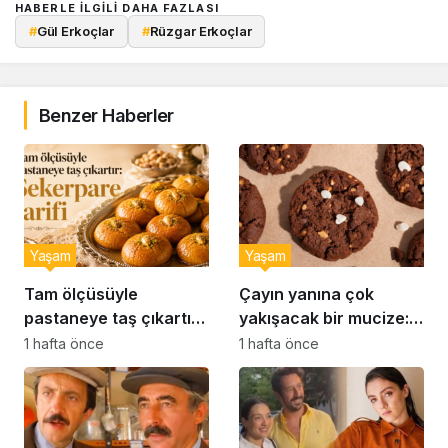
HABERLE ILGILI DAHA FAZLASI
#
Gül Erkoçlar
#
Rüzgar Erkoçlar
Benzer Haberler
Yaşam
Yaşam
Tam ölçüsüyle
Çayın yanına çok
pastaneye taş çıkartır:
yakışacak bir mucize:
Şekerpare tarifi
Brownie tadında ıslak
1 hafta önce
1 hafta önce
kurabiye tarifi…