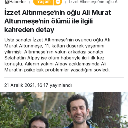
Yaşam
Haberler
İzzet Altınmeşe’nin oğlu Ali
Murat Altunmeşe’nin ölümü
İzzet Altınmeşe’nin oğlu Ali Murat
ile ilgili kahreden detay
Altunmeşe’nin ölümü ile ilgili
kahreden detay
Usta sanatçı İzzet Altınmeşe'nin oyuncu oğlu Ali
Murat Altunmeşe, 11. kattan düşerek yaşamını
yitirmişti. Altınmeşe'nin yakın arkadaşı sanatçı
Selahattin Alpay ise ölüm haberiyle ilgili ilk kez
konuştu. Ailenin yakını Alpay açıklamasında Ali
Murat’ın psikolojik problemler yaşadığını söyledi.
21 Aralık 2021, 16:17
yayınlandı