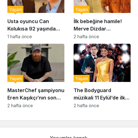
Yaşam
Yaşam
Usta oyuncu Can
İlk bebeğine hamile!
Kolukısa 92 yaşında
Merve Dizdar
hayatını kaybetti
sessizliğini bozdu: ‘İsim
1 hafta önce
2 hafta önce
bulmak çok zor’
Yaşam
Yaşam
MasterChef şampiyonu
The Bodyguard
Eren Kaşıkçı’nın son
müzikali 11 Eylül’de ilk
anlarındaki kahreden
kez Türkiye’de
2 hafta önce
2 hafta önce
detay ortaya çıktı
sahnelenecek
Yorumlar kapalı.