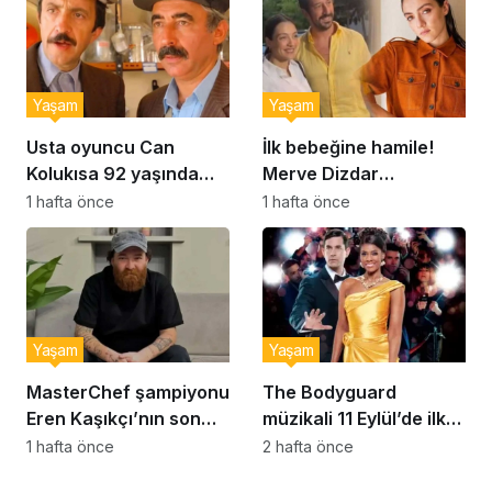
Yaşam
Yaşam
Usta oyuncu Can
İlk bebeğine hamile!
Kolukısa 92 yaşında
Merve Dizdar
hayatını kaybetti
sessizliğini bozdu: ‘İsim
1 hafta önce
1 hafta önce
bulmak çok zor’
Yaşam
Yaşam
MasterChef şampiyonu
The Bodyguard
Eren Kaşıkçı’nın son
müzikali 11 Eylül’de ilk
anlarındaki kahreden
kez Türkiye’de
1 hafta önce
2 hafta önce
detay ortaya çıktı
sahnelenecek