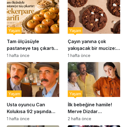
Yaşam
Yaşam
Tam ölçüsüyle
Çayın yanına çok
pastaneye taş çıkartır:
yakışacak bir mucize:
Şekerpare tarifi
Brownie tadında ıslak
1 hafta önce
1 hafta önce
kurabiye tarifi…
Yaşam
Yaşam
Usta oyuncu Can
İlk bebeğine hamile!
Kolukısa 92 yaşında
Merve Dizdar
hayatını kaybetti
sessizliğini bozdu: ‘İsim
1 hafta önce
2 hafta önce
bulmak çok zor’