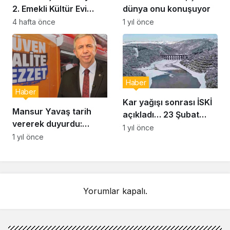
2. Emekli Kültür Evi
dünya onu konuşuyor
Hizmet Vermeye
4 hafta önce
1 yıl önce
Başladı
Haber
Haber
Kar yağışı sonrası İSKİ
Mansur Yavaş tarih
açıkladı… 23 Şubat
vererek duyurdu:
İstanbul baraj doluluk
1 yıl önce
Uygun fiyatlı et satışı
1 yıl önce
oranı yüzde kaç?
başlıyor
Yorumlar kapalı.