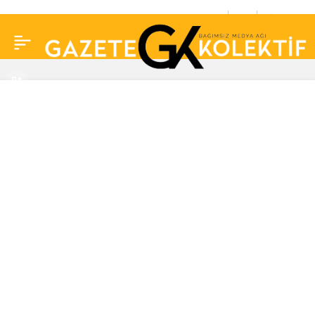
AKP logolu araçlarla
0
Paylaş
CHP’nin pankartlarını
söktüler