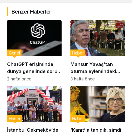
Benzer Haberler
Genel
Haber
ChatGPT erişiminde
Mansur Yavaş’tan
dünya genelinde sorun:
oturma eylemindeki
Milyonlarca kullanıcı
şehit aileleri ve
2 hafta önce
3 hafta önce
etkilendi
gazilere ziyaret
Haber
Haber
İstanbul Çekmeköy’de
‘Kanıt’la tanıdık, şimdi