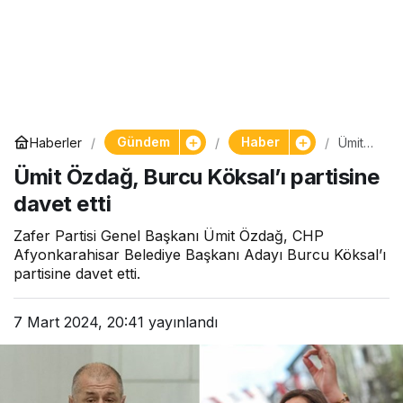
Gündem
Haber
Haberler
Ümit
Özdağ
Ümit Özdağ, Burcu Köksal’ı partisine
, Burcu
Köksal’
davet etti
ı
partisin
e
Zafer Partisi Genel Başkanı Ümit Özdağ, CHP
davet
Afyonkarahisar Belediye Başkanı Adayı Burcu Köksal’ı
etti
partisine davet etti.
7 Mart 2024, 20:41
yayınlandı