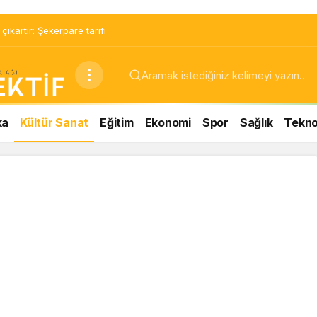
ıkartır: Şekerpare tarifi
ka
Kültür Sanat
Eğitim
Ekonomi
Spor
Sağlık
Teknol