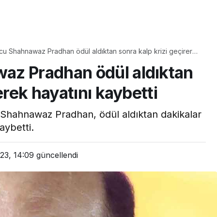
Yaşam
Çayın yanına çok
cu Shahnawaz Pradhan ödül aldıktan sonra kalp krizi geçirerek
üyle
yakışacak bir mucize:
aybetti
az Pradhan ödül aldıktan
aş çıkartır:
Brownie tadında ıslak
arifi
kurabiye tarifi…
erek hayatını kaybetti
 Shahnawaz Pradhan, ödül aldıktan dakikalar
aybetti.
23, 14:09
güncellendi