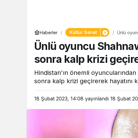
Yaşam
Kültür Sanat
Haberler
Ünlü oyun
Tam ölçüs
hayatını k
Ünlü oyuncu Shahnaw
pastaneye t
Şekerpare t
sonra kalp krizi geçir
Hindistan'ın önemli oyuncularından
sonra kalp krizi geçirerek hayatını k
18 Şubat 2023, 14:08
yayınlandı
18 Şubat 20