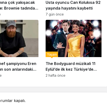
nına çok yakışacak
Usta oyuncu Can Kolukısa 92
e: Brownie tadında
yaşında hayatını kaybetti
abiye tarifi…
e
7 gün önce
Yaşam
ef şampiyonu Eren
The Bodyguard müzikali 11
ın son anlarındaki
Eylül’de ilk kez Türkiye’de
detay ortaya çıktı
sahnelenecek
ce
2 hafta önce
rumlar kapalı.