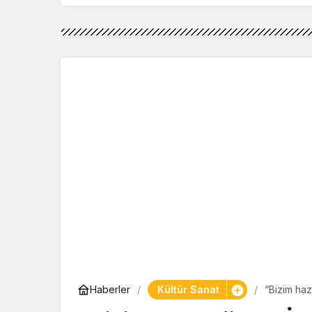
Kültür Sanat
Haberler
“Bizim haz
Soylu kap