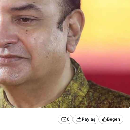
0
Paylaş
Beğen