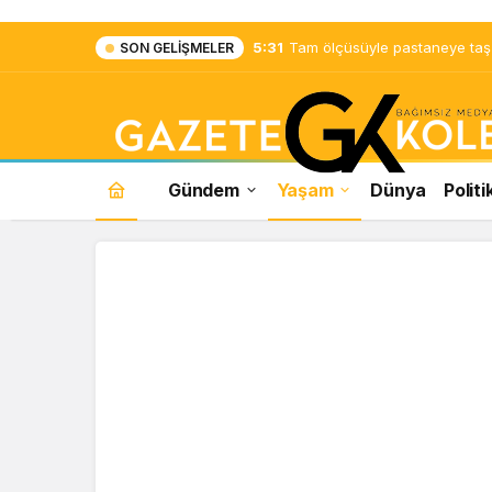
5:31
Tam ölçüsüyle pastaneye taş ç
SON GELIŞMELER
Gündem
Yaşam
Dünya
Politi