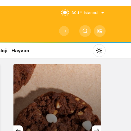
30.1 °
Istanbul
oji
Hayvan
Mod
değiştir
Gündüz Modu
Gündüz modunu seçin.
Gece Modu
Gece modunu seçin.