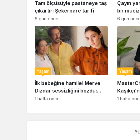
Tam ölçüsüyle pastaneye taş
Çayın ya
çıkartır: Şekerpare tarifi
bir muciz
ıslak kur
6 gün önce
6 gün önc
Yaşam
Yaşam
İlk bebeğine hamile! Merve
MasterCh
Dizdar sessizliğini bozdu:
Kaşıkçı’n
‘İsim bulmak çok zor’
kahreden 
1 hafta önce
1 hafta ön
Yo