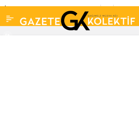
İzmir’de Uluslararası
0
Paylaş
Homeros Sempozyumu
yapılıyor