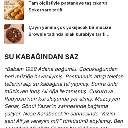
Tam ölçüsüyle pastaneye taş çıkartır:
Şekerpare tarifi
Çayın yanına çok yakışacak bir mucize:
Brownie tadında ıslak kurabiye tarifi…
SU KABAĞINDAN SAZ
“Babam 1929 Adana doğumlu. Çocukluğundan
beri müziğe hevesliymiş. Postanenin attığı telefon
tellerini alıp su kabağına tel yapmış. Sonra ünlü
müzisyen İboş Ali Ağa ile tanışmış. Çukurova
Radyosu’nun kuruluşunda yer almış. Müzeyyen
Senar, Gönül Yazar’ın sahnesinde bağlama
çalıyor. Neşe Karaböcek’in sahnesinde “Kızım
seni Ali’ye vereyim mi?” türküsünü söylemiş. Ben