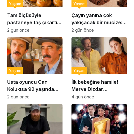
Yaşam
Yaşam
Tam ölçüsüyle
Çayın yanına çok
pastaneye taş çıkartır:
yakışacak bir mucize:
Şekerpare tarifi
Brownie tadında ıslak
2 gün önce
2 gün önce
kurabiye tarifi…
Yaşam
Yaşam
Usta oyuncu Can
İlk bebeğine hamile!
Kolukısa 92 yaşında
Merve Dizdar
hayatını kaybetti
sessizliğini bozdu: ‘İsim
2 gün önce
4 gün önce
bulmak çok zor’