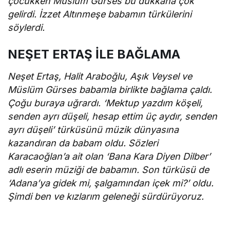
çocukken Müslüm Gürses bu dükkana çok
gelirdi. İzzet Altınmeşe babamın türkülerini
söylerdi.
NEŞET ERTAŞ İLE BAĞLAMA
Neşet Ertaş, Halit Araboğlu, Aşık Veysel ve
Müslüm Gürses babamla birlikte bağlama çaldı.
Çoğu buraya uğrardı. ‘Mektup yazdım köşeli,
senden ayrı düşeli, hesap ettim üç aydır, senden
ayrı düşeli’ türküsünü müzik dünyasına
kazandıran da babam oldu. Sözleri
Karacaoğlan’a ait olan ‘Bana Kara Diyen Dilber’
adlı eserin müziği de babamın. Son türküsü de
‘Adana’ya gidek mi, şalgamından içek mi?’ oldu.
Şimdi ben ve kızlarım geleneği sürdürüyoruz.