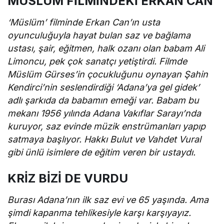
MÜSLÜM FİLMİNDEKİ ERKAN CAN
‘Müslüm’ filminde Erkan Can’ın usta
oyunculuğuyla hayat bulan saz ve bağlama
ustası, şair, eğitmen, halk ozanı olan babam Ali
Limoncu, pek çok sanatçı yetiştirdi. Filmde
Müslüm Gürses’in çocukluğunu oynayan Şahin
Kendirci’nin seslendirdiği ‘Adana’ya gel gidek’
adlı şarkıda da babamın emeği var. Babam bu
mekanı 1956 yılında Adana Vakıflar Sarayı’nda
kuruyor, saz evinde müzik enstrümanları yapıp
satmaya başlıyor. Hakkı Bulut ve Vahdet Vural
gibi ünlü isimlere de eğitim veren bir ustaydı.
KRİZ BİZİ DE VURDU
Burası Adana’nın ilk saz evi ve 65 yaşında. Ama
şimdi kapanma tehlikesiyle karşı karşıyayız.