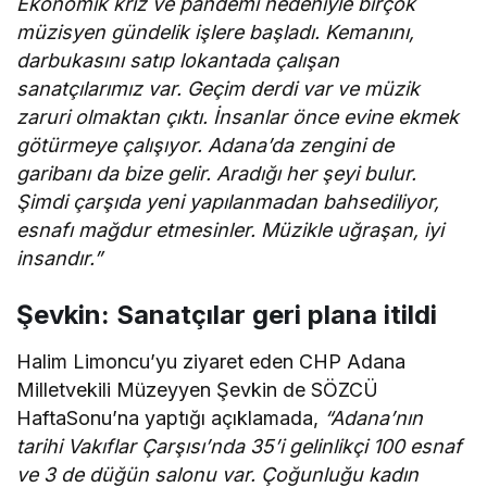
Ekonomik kriz ve pandemi nedeniyle birçok
müzisyen gündelik işlere başladı. Kemanını,
darbukasını satıp lokantada çalışan
sanatçılarımız var. Geçim derdi var ve müzik
zaruri olmaktan çıktı. İnsanlar önce evine ekmek
götürmeye çalışıyor. Adana’da zengini de
garibanı da bize gelir. Aradığı her şeyi bulur.
Şimdi çarşıda yeni yapılanmadan bahsediliyor,
esnafı mağdur etmesinler. Müzikle uğraşan, iyi
insandır.”
Şevkin: Sanatçılar geri plana itildi
Halim Limoncu’yu ziyaret eden CHP Adana
Milletvekili Müzeyyen Şevkin de SÖZCÜ
HaftaSonu’na yaptığı açıklamada,
“Adana’nın
tarihi Vakıflar Çarşısı’nda 35’i gelinlikçi 100 esnaf
ve 3 de düğün salonu var. Çoğunluğu kadın