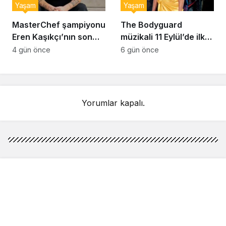
Yaşam
Yaşam
MasterChef şampiyonu
The Bodyguard
Eren Kaşıkçı’nın son
müzikali 11 Eylül’de ilk
anlarındaki kahreden
kez Türkiye’de
4 gün önce
6 gün önce
detay ortaya çıktı
sahnelenecek
Yorumlar kapalı.