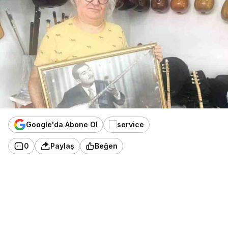
Google'da Abone Ol
0
Paylaş
Beğen