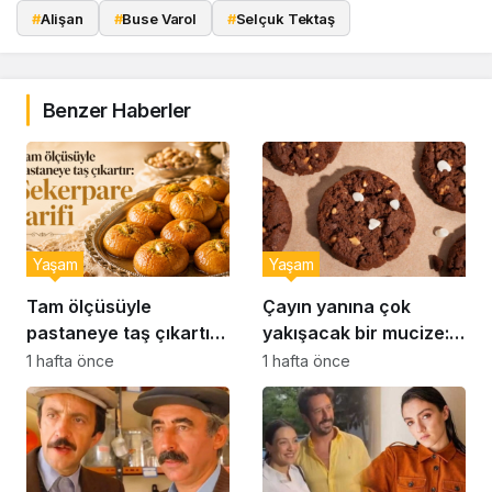
#
Alişan
#
Buse Varol
#
Selçuk Tektaş
Benzer Haberler
Yaşam
Yaşam
Tam ölçüsüyle
Çayın yanına çok
pastaneye taş çıkartır:
yakışacak bir mucize:
Şekerpare tarifi
Brownie tadında ıslak
1 hafta önce
1 hafta önce
kurabiye tarifi…