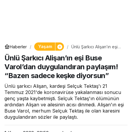
Yaşam
Haberler
Ünlü Şarkıcı Alişan’ın eşi
Buse Varol’dan
Ünlü Şarkıcı Alişan’ın eşi Buse
duygulandıran paylaşım!
“Bazen sadece keşke
Varol’dan duygulandıran paylaşım!
diyorsun”
“Bazen sadece keşke diyorsun”
Ünlü şarkıcı Alişan, kardeşi Selçuk Tektaş'ı 21
Temmuz 2021'de koronavirüse yakalanması sonucu
genç yaşta kaybetmişti. Selçuk Tektaş'ın ölümünün
ardından Alişan ve ailesinin acısı dinmedi. Alişan'ın eşi
Buse Varol, merhum Selçuk Tektaş ile olan karesini
duygulandıran sözler ile paylaştı.