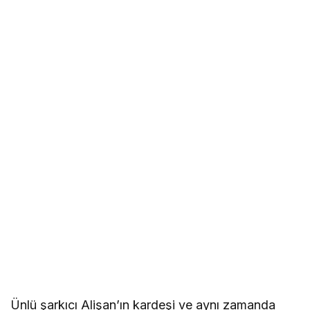
Ünlü şarkıcı Alişan’ın kardeşi ve aynı zamanda