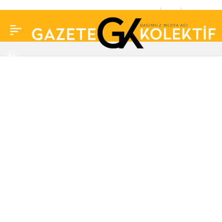
Polat ailesinin eski
0
Paylaş
avukatı Alperen Cihan
Çetinkaya’dan dikkat
çeken açıklama: ‘Bir
daha hiçbir şey eskisi
gibi olmayacak…’