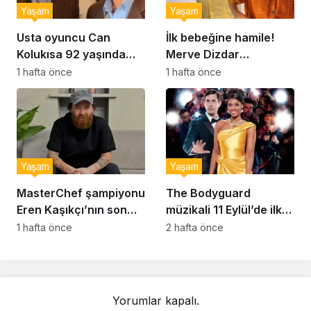
Yaşam
Yaşam
Usta oyuncu Can
İlk bebeğine hamile!
Kolukısa 92 yaşında
Merve Dizdar
hayatını kaybetti
sessizliğini bozdu: ‘İsim
1 hafta önce
1 hafta önce
bulmak çok zor’
Yaşam
Yaşam
MasterChef şampiyonu
The Bodyguard
Eren Kaşıkçı’nın son
müzikali 11 Eylül’de ilk
anlarındaki kahreden
kez Türkiye’de
1 hafta önce
2 hafta önce
detay ortaya çıktı
sahnelenecek
Yorumlar kapalı.