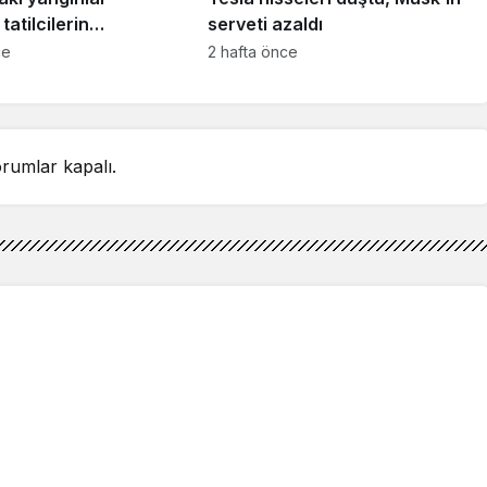
tatilcilerin
serveti azaldı
ğı tepki yarattı
ce
2 hafta önce
rumlar kapalı.