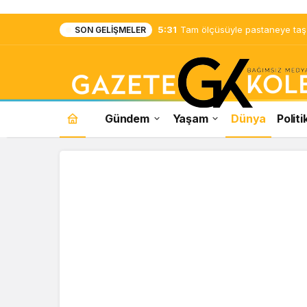
5:31
Tam ölçüsüyle pastaneye taş ç
SON GELIŞMELER
Gündem
Yaşam
Dünya
Politi