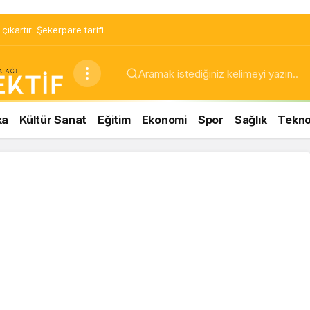
ıkartır: Şekerpare tarifi
ka
Kültür Sanat
Eğitim
Ekonomi
Spor
Sağlık
Teknol