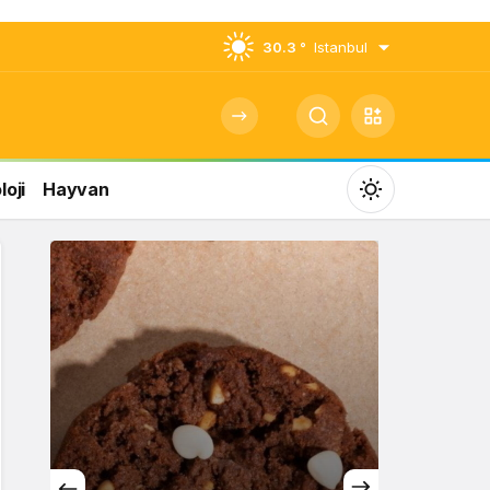
30.3 °
Istanbul
oji
Hayvan
Mod
değiştir
Gündüz Modu
Gündüz modunu seçin.
Gece Modu
Gece modunu seçin.