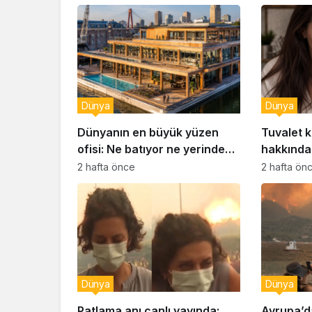
Dünya
Dünya
Dünyanın en büyük yüzen
Tuvalet ka
ofisi: Ne batıyor ne yerinde
hakkında 
kalıyor
2 hafta önce
2 hafta ön
Dünya
Dünya
Patlama anı canlı yayında:
Avrupa’d