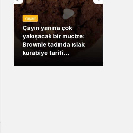
Sistem Modu
Yaşam
Sistem modunu seçin.
Günde
Çayın yanına çok
yakışacak bir mucize:
Mansu
Brownie tadında ıslak
dikka
kurabiye tarifi…
çıkışı