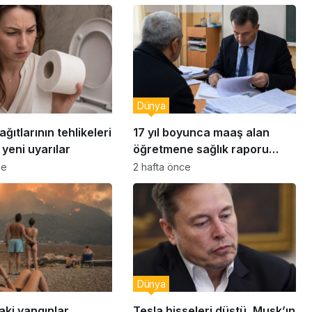
Dünya
ğıtlarının tehlikeleri
17 yıl boyunca maaş alan
yeni uyarılar
öğretmene sağlık raporu
soruşturması
ce
2 hafta önce
Dünya
aki yangınlar
Tesla hisseleri düştü, Musk’ın