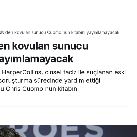
Yaşam
CNN’den kovulan sunucu Cuomo’nun kitabını yayımlamayacak
Tam ölçüsüyle
den kovulan sunucu
pastaneye taş çıkartır:
Şekerpare tarifi
yayımlamayacak
arperCollins, cinsel taciz ile suçlanan eski
oruşturma sürecinde yardım ettiği
u Chris Cuomo'nun kitabını