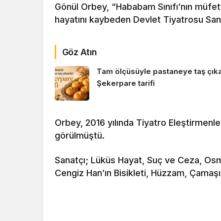
Gönül Orbey, “Hababam Sınıfı’nın müfetti
hayatını kaybeden Devlet Tiyatrosu Sanat
Göz Atın
Tam ölçüsüyle pastaneye taş çıkar
Şekerpare tarifi
Orbey, 2016 yılında Tiyatro Eleştirmenler
görülmüştü.
Sanatçı; Lüküs Hayat, Suç ve Ceza, Osm
Cengiz Han’ın Bisikleti, Hüzzam, Çamaşır