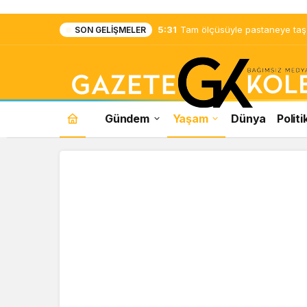
5:31
Tam ölçüsüyle pastaneye taş ç
SON GELIŞMELER
Gündem
Yaşam
Dünya
Politi