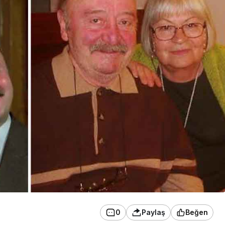
0
Paylaş
Beğen