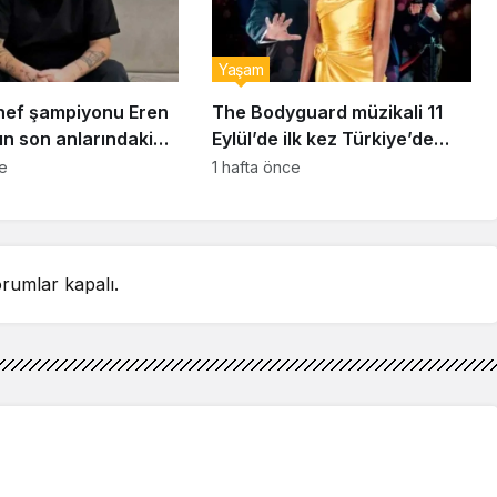
Yaşam
ef şampiyonu Eren
The Bodyguard müzikali 11
ın son anlarındaki
Eylül’de ilk kez Türkiye’de
detay ortaya çıktı
sahnelenecek
ce
1 hafta önce
rumlar kapalı.