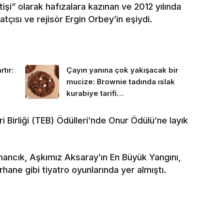
şi” olarak hafızalara kazınan ve 2012 yılında
çısı ve rejisör Ergin Orbey’in eşiydi.
tır:
Çayın yanına çok yakışacak bir
mucize: Brownie tadında ıslak
kurabiye tarifi…
i Birliği (TEB) Ödülleri’nde Onur Ödülü’ne layık
ancık, Aşkımız Aksaray’ın En Büyük Yangını,
hane gibi tiyatro oyunlarında yer almıştı.