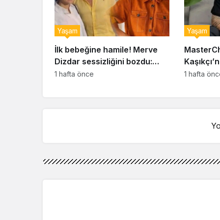
Yaşam
Yaşam
İlk bebeğine hamile! Merve
MasterCh
Dizdar sessizliğini bozdu:
Kaşıkçı’n
‘İsim bulmak çok zor’
kahreden 
1 hafta önce
1 hafta ön
Yo