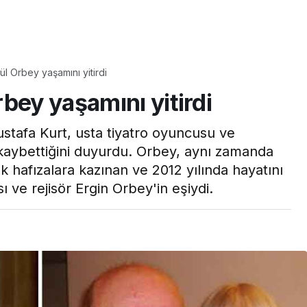
Yaşam
ül Orbey yaşamını yitirdi
Tam ölçüsüyle
bey yaşamını yitirdi
pastaneye taş çıkartır:
Şekerpare tarifi
stafa Kurt, usta tiyatro oyuncusu ve
kaybettiğini duyurdu. Orbey, aynı zamanda
k hafızalara kazınan ve 2012 yılında hayatını
 ve rejisör Ergin Orbey'in eşiydi.