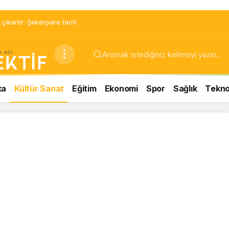
ıkartır: Şekerpare tarifi
ka
Kültür Sanat
Eğitim
Ekonomi
Spor
Sağlık
Teknol