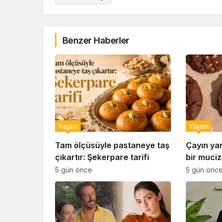
Benzer Haberler
Yaşam
Yaşam
Tam ölçüsüyle pastaneye taş
Çayın ya
çıkartır: Şekerpare tarifi
bir muciz
ıslak kur
5 gün önce
5 gün önc