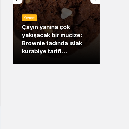
Sistem Modu
Yaşam
Sistem modunu seçin.
Günde
Çayın yanına çok
yakışacak bir mucize:
Mansu
Brownie tadında ıslak
dikka
kurabiye tarifi…
çıkışı