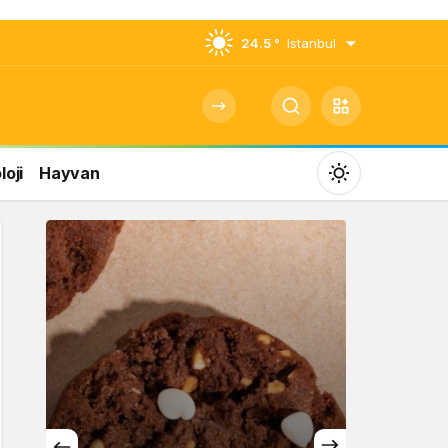
24.5 °
Istanbul
oji
Hayvan
Mod
değiştir
Gündüz Modu
Gündüz modunu seçin.
Gece Modu
Gece modunu seçin.