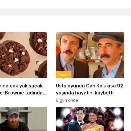
Yaşam
nına çok yakışacak
Usta oyuncu Can Kolukısa 92
e: Brownie tadında
yaşında hayatını kaybetti
abiye tarifi…
e
6 gün önce