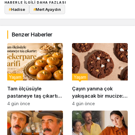
HABERLE ILGILI DAHA FAZLASI
#
Hadise
#
Mert Ayaydın
Benzer Haberler
Yaşam
Yaşam
Tam ölçüsüyle
Çayın yanına çok
pastaneye taş çıkartır:
yakışacak bir mucize:
Şekerpare tarifi
Brownie tadında ıslak
4 gün önce
4 gün önce
kurabiye tarifi…