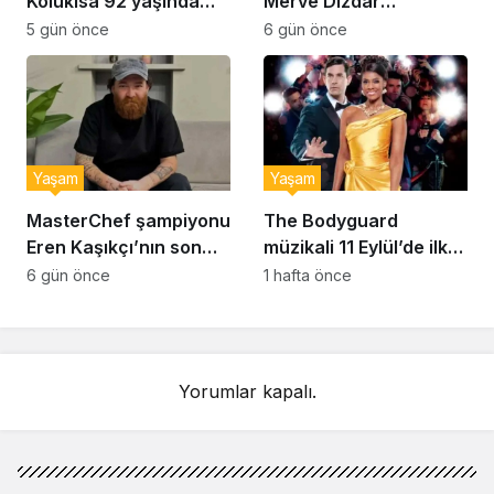
Kolukısa 92 yaşında
Merve Dizdar
hayatını kaybetti
sessizliğini bozdu: ‘İsim
5 gün önce
6 gün önce
bulmak çok zor’
Yaşam
Yaşam
MasterChef şampiyonu
The Bodyguard
Eren Kaşıkçı’nın son
müzikali 11 Eylül’de ilk
anlarındaki kahreden
kez Türkiye’de
6 gün önce
1 hafta önce
detay ortaya çıktı
sahnelenecek
Yorumlar kapalı.