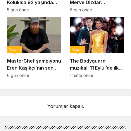
Kolukısa 92 yaşında
Merve Dizdar
hayatını kaybetti
sessizliğini bozdu: ‘İsim
5 gün önce
6 gün önce
bulmak çok zor’
Yaşam
Yaşam
MasterChef şampiyonu
The Bodyguard
Eren Kaşıkçı’nın son
müzikali 11 Eylül’de ilk
anlarındaki kahreden
kez Türkiye’de
6 gün önce
1 hafta önce
detay ortaya çıktı
sahnelenecek
Yorumlar kapalı.