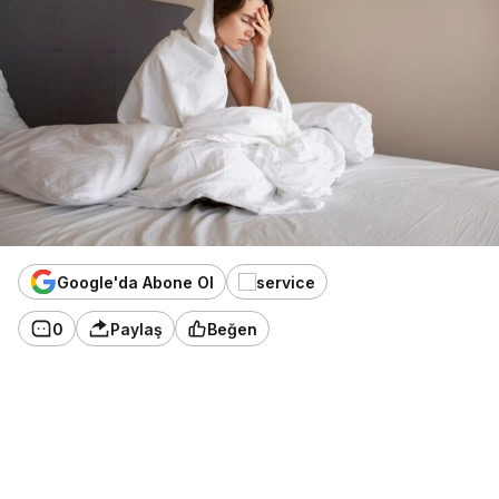
Google'da Abone Ol
0
Paylaş
Beğen