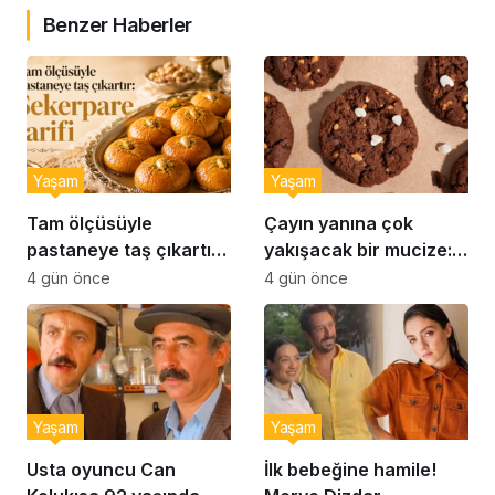
Benzer Haberler
Yaşam
Yaşam
Tam ölçüsüyle
Çayın yanına çok
pastaneye taş çıkartır:
yakışacak bir mucize:
Şekerpare tarifi
Brownie tadında ıslak
4 gün önce
4 gün önce
kurabiye tarifi…
Yaşam
Yaşam
Usta oyuncu Can
İlk bebeğine hamile!