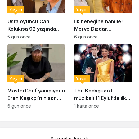
Yaşam
Yaşam
Usta oyuncu Can
İlk bebeğine hamile!
Kolukısa 92 yaşında
Merve Dizdar
hayatını kaybetti
sessizliğini bozdu: ‘İsim
5 gün önce
6 gün önce
bulmak çok zor’
Yaşam
Yaşam
MasterChef şampiyonu
The Bodyguard
Eren Kaşıkçı’nın son
müzikali 11 Eylül’de ilk
anlarındaki kahreden
kez Türkiye’de
6 gün önce
1 hafta önce
detay ortaya çıktı
sahnelenecek
Yorumlar kapalı.