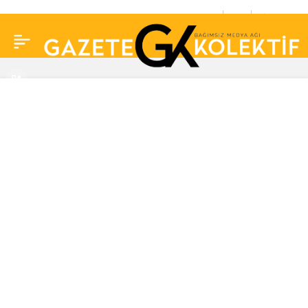
Hadise’nin yeni sevgilisi
0
Paylaş
Mert Ayaydın kimdir?
Mert Ayaydın kaç
yaşında, nereli?