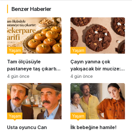
Benzer Haberler
Yaşam
Yaşam
Tam ölçüsüyle
Çayın yanına çok
pastaneye taş çıkartır:
yakışacak bir mucize:
Şekerpare tarifi
Brownie tadında ıslak
4 gün önce
4 gün önce
kurabiye tarifi…
Yaşam
Yaşam
Usta oyuncu Can
İlk bebeğine hamile!