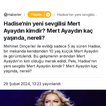
Yaşam
Haberler
Hadise’nin yeni sevgilisi
Mert Ayaydın kimdir? Mert
Hadise’nin yeni sevgilisi Mert
Ayaydın kaç yaşında,
nereli?
Ayaydın kimdir? Mert Ayaydın kaç
yaşında, nereli?
Mehmet Dinçerler ile evliliği sadece 5 ay süren Hadise,
bir mekanda kendisinden 10 yaş küçük Mert Ayaydın
ile görüntülendi. Bu gelişmenin ardından Mert
Ayaydın'ın kim olduğu merak edildi. Peki, Hadise'nin
yeni sevgilisi Mert Ayaydın kimdir? Mert Ayaydın kaç
yaşında, nereli?
29 Şubat 2024, 13:23
yayınlandı