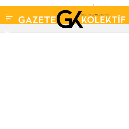
Meral Akşener
0
Paylaş
Türkiye’yi sarsan çocuk
istismarı hakkında
konuştu: Takibini
yapmazsam şerefsizim,
namerdim