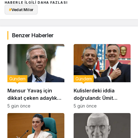
HABERLE ILGILI DAHA FAZLASI
#
Vedat Milor
Benzer Haberler
Gündem
Gündem
Mansur Yavaş için
Kulislerdeki iddia
dikkat çeken adaylık
doğrulandı: Ümit
çıkışı
Dikbayır AKP’ye mi
5 gün önce
5 gün önce
geçiyor!