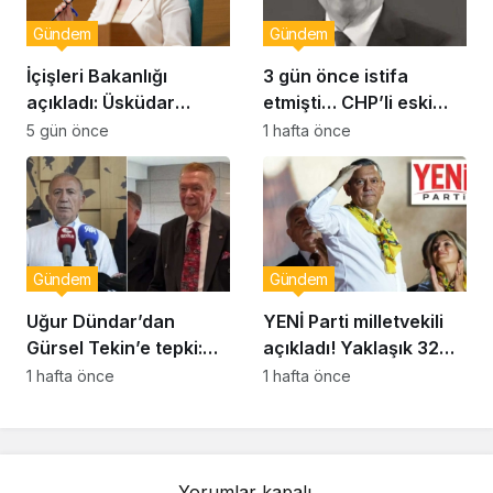
Gündem
Gündem
İçişleri Bakanlığı
3 gün önce istifa
açıkladı: Üsküdar
etmişti… CHP’li eski
Belediye Başkanı
vekil Orhan Ziya Diren
5 gün önce
1 hafta önce
Sinem Dedetaş
hayatını kaybetti!
görevden uzaklaştırıldı
Gündem
Gündem
Uğur Dündar’dan
YENİ Parti milletvekili
Gürsel Tekin’e tepki:
açıkladı! Yaklaşık 32
Hakkında suç
bin yurttaş bağış yaptı:
1 hafta önce
1 hafta önce
duyurusunda
Ne kadar toplandı?
bulunacağım
Yorumlar kapalı.