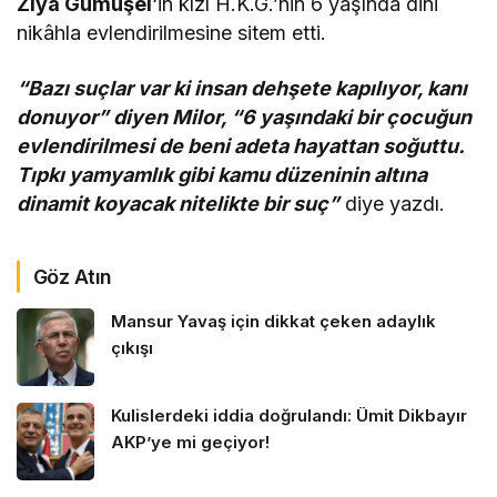
Ziya Gümüşel
‘in kızı H.K.G.’nin 6 yaşında dini
nikâhla evlendirilmesine sitem etti.
“Bazı suçlar var ki insan dehşete kapılıyor, kanı
donuyor” diyen Milor, “6 yaşındaki bir çocuğun
evlendirilmesi de beni adeta hayattan soğuttu.
Tıpkı yamyamlık gibi kamu düzeninin altına
dinamit koyacak nitelikte bir suç”
diye yazdı.
Göz Atın
Mansur Yavaş için dikkat çeken adaylık
çıkışı
Kulislerdeki iddia doğrulandı: Ümit Dikbayır
AKP’ye mi geçiyor!