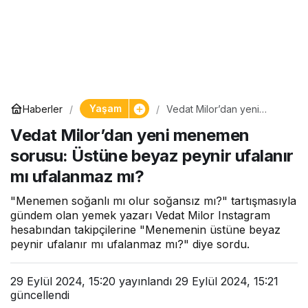
Yaşam
Haberler
Vedat Milor’dan yeni
menemen sorusu: Üstüne
Vedat Milor’dan yeni menemen
beyaz peynir ufalanır mı
ufalanmaz mı?
sorusu: Üstüne beyaz peynir ufalanır
mı ufalanmaz mı?
"Menemen soğanlı mı olur soğansız mı?" tartışmasıyla
gündem olan yemek yazarı Vedat Milor Instagram
hesabından takipçilerine "Menemenin üstüne beyaz
peynir ufalanır mı ufalanmaz mı?" diye sordu.
29 Eylül 2024, 15:20
yayınlandı
29 Eylül 2024, 15:21
güncellendi