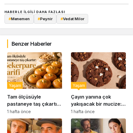
HABERLE ILGILI DAHA FAZLASI
#
Menemen
#
Peynir
#
Vedat Milor
Benzer Haberler
Yaşam
Yaşam
Tam ölçüsüyle
Çayın yanına çok
pastaneye taş çıkartır:
yakışacak bir mucize:
Şekerpare tarifi
Brownie tadında ıslak
1 hafta önce
1 hafta önce
kurabiye tarifi…