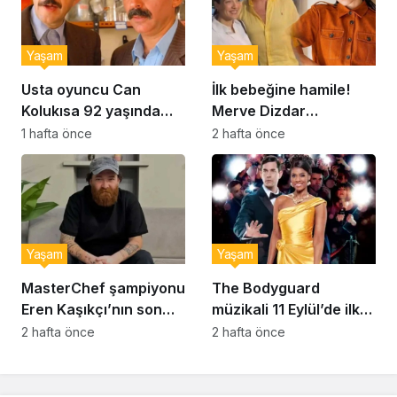
Yaşam
Yaşam
Usta oyuncu Can
İlk bebeğine hamile!
Kolukısa 92 yaşında
Merve Dizdar
hayatını kaybetti
sessizliğini bozdu: ‘İsim
1 hafta önce
2 hafta önce
bulmak çok zor’
Yaşam
Yaşam
MasterChef şampiyonu
The Bodyguard
Eren Kaşıkçı’nın son
müzikali 11 Eylül’de ilk
anlarındaki kahreden
kez Türkiye’de
2 hafta önce
2 hafta önce
detay ortaya çıktı
sahnelenecek