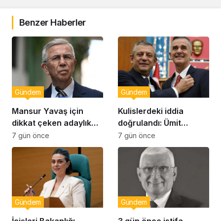
Benzer Haberler
Gündem
Gündem
Mansur Yavaş için
Kulislerdeki iddia
dikkat çeken adaylık
doğrulandı: Ümit
çıkışı
Dikbayır AKP’ye mi
7 gün önce
7 gün önce
geçiyor!
Gündem
Gündem