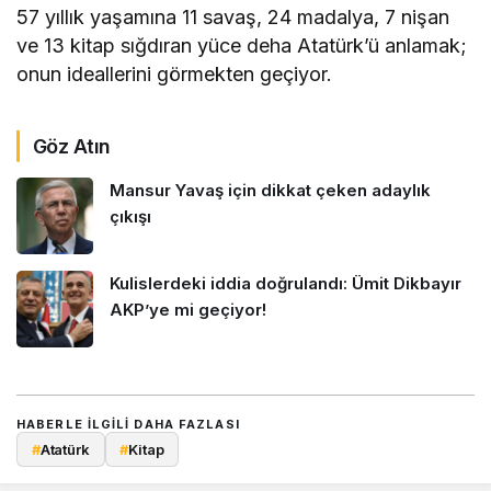
57 yıllık yaşamına 11 savaş, 24 madalya, 7 nişan
ve 13 kitap sığdıran yüce deha Atatürk’ü anlamak;
onun ideallerini görmekten geçiyor.
Göz Atın
Mansur Yavaş için dikkat çeken adaylık
çıkışı
Kulislerdeki iddia doğrulandı: Ümit Dikbayır
AKP’ye mi geçiyor!
HABERLE ILGILI DAHA FAZLASI
#
Atatürk
#
Kitap