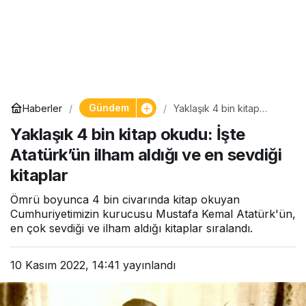
Gündem
Haberler
Yaklaşık 4 bin kitap
okudu: İşte Atatürk’ün
Yaklaşık 4 bin kitap okudu: İşte
ilham aldığı ve en sevdiği
kitaplar
Atatürk’ün ilham aldığı ve en sevdiği
kitaplar
Ömrü boyunca 4 bin civarında kitap okuyan
Cumhuriyetimizin kurucusu Mustafa Kemal Atatürk'ün,
en çok sevdiği ve ilham aldığı kitaplar sıralandı.
10 Kasım 2022, 14:41
yayınlandı