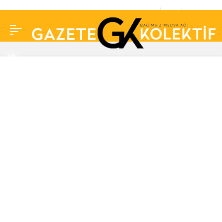
Milli Savunma
0
Paylaş
Bakanlığı’ndan
Selahattin Demirtaş’a
tazminat davası!