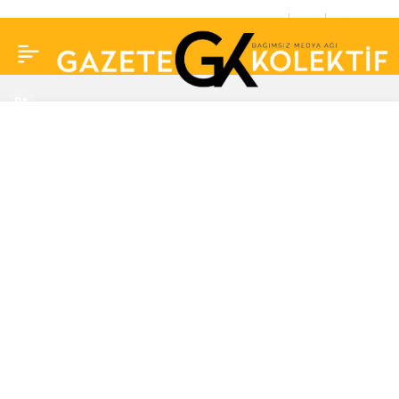
Teoman, Halit Ergenç’in
0
Paylaş
başrol olduğu Netflix
dizisine konuk oluyor