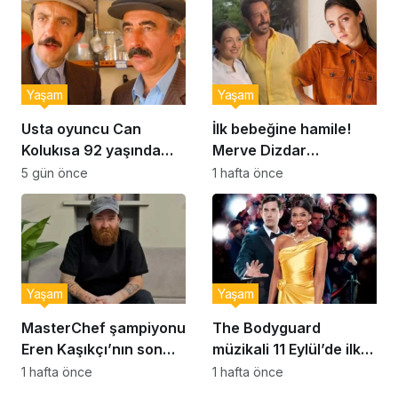
Yaşam
Yaşam
Usta oyuncu Can
İlk bebeğine hamile!
Kolukısa 92 yaşında
Merve Dizdar
hayatını kaybetti
sessizliğini bozdu: ‘İsim
5 gün önce
1 hafta önce
bulmak çok zor’
Yaşam
Yaşam
MasterChef şampiyonu
The Bodyguard
Eren Kaşıkçı’nın son
müzikali 11 Eylül’de ilk
anlarındaki kahreden
kez Türkiye’de
1 hafta önce
1 hafta önce
detay ortaya çıktı
sahnelenecek