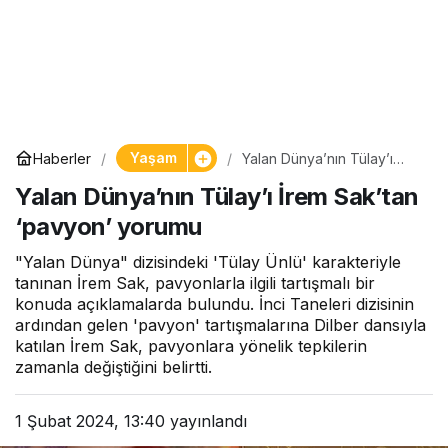
Yaşam
Haberler
Yalan Dünya’nın Tülay’ı
İrem Sak’tan ‘pavyon’
Yalan Dünya’nın Tülay’ı İrem Sak’tan
yorumu
‘pavyon’ yorumu
"Yalan Dünya" dizisindeki 'Tülay Ünlü' karakteriyle
tanınan İrem Sak, pavyonlarla ilgili tartışmalı bir
konuda açıklamalarda bulundu. İnci Taneleri dizisinin
ardından gelen 'pavyon' tartışmalarına Dilber dansıyla
katılan İrem Sak, pavyonlara yönelik tepkilerin
zamanla değiştiğini belirtti.
1 Şubat 2024, 13:40
yayınlandı