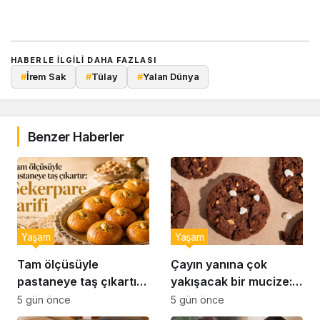
HABERLE ILGILI DAHA FAZLASI
#
İrem Sak
#
Tülay
#
Yalan Dünya
Benzer Haberler
Yaşam
Yaşam
Tam ölçüsüyle
Çayın yanına çok
pastaneye taş çıkartır:
yakışacak bir mucize:
Şekerpare tarifi
Brownie tadında ıslak
5 gün önce
5 gün önce
kurabiye tarifi…