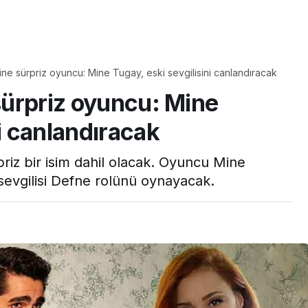
Yaşam
sine sürpriz oyuncu: Mine Tugay, eski sevgilisini canlandıracak
Tam ölçüsüyle
 sürpriz oyuncu: Mine
pastaneye taş çıkartır:
Şekerpare tarifi
ni canlandıracak
priz bir isim dahil olacak. Oyuncu Mine
sevgilisi Defne rolünü oynayacak.