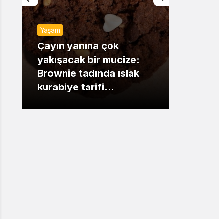
Sistem Modu
Yaşam
Sistem modunu seçin.
Günde
Çayın yanına çok
yakışacak bir mucize:
Mansu
Brownie tadında ıslak
dikka
kurabiye tarifi…
çıkışı