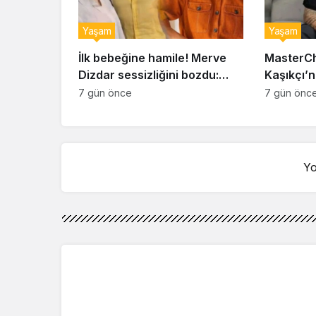
Yaşam
Yaşam
İlk bebeğine hamile! Merve
MasterCh
Dizdar sessizliğini bozdu:
Kaşıkçı’n
‘İsim bulmak çok zor’
kahreden 
7 gün önce
7 gün önc
Yo