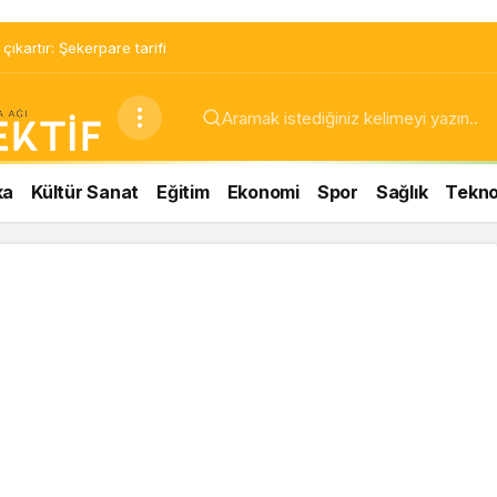
ıkartır: Şekerpare tarifi
ka
Kültür Sanat
Eğitim
Ekonomi
Spor
Sağlık
Teknol