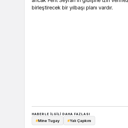
ancak Ferit Seyran’ın gidişine izin vermez
birleştirecek bir yılbaşı planı vardır.
HABERLE ILGILI DAHA FAZLASI
#
Mine Tugay
#
Yalı Çapkını