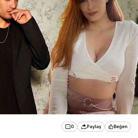
0
Paylaş
Beğen