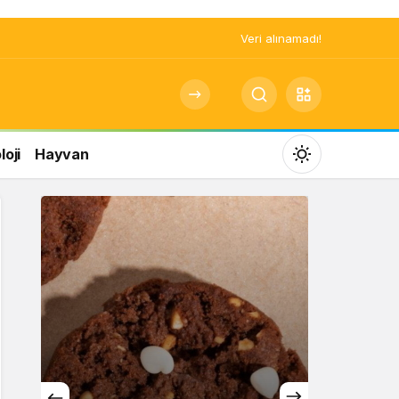
Veri alınamadı!
oji
Hayvan
Mod
değiştir
Gündüz Modu
Gündüz modunu seçin.
Gece Modu
Gece modunu seçin.