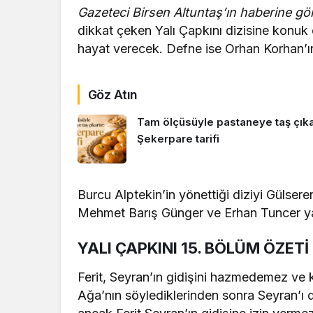
Gazeteci Birsen Altuntaş’ın haberine gö
dikkat çeken Yalı Çapkını dizisine konuk
hayat verecek. Defne ise Orhan Korhan’ın 
Göz Atın
Tam ölçüsüyle pastaneye taş çıkar
Şekerpare tarifi
Burcu Alptekin’in yönettiği diziyi Gülse
Mehmet Barış Günger ve Erhan Tuncer ya
YALI ÇAPKINI 15. BÖLÜM ÖZETİ
Ferit, Seyran’ın gidişini hazmedemez ve k
Ağa’nın söylediklerinden sonra Seyran’ı d