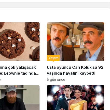
Yaşam
nına çok yakışacak
Usta oyuncu Can Kolukısa 92
e: Brownie tadında
yaşında hayatını kaybetti
abiye tarifi…
e
5 gün önce