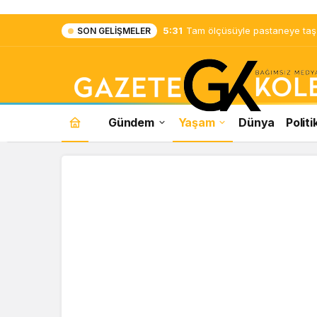
5:31
Tam ölçüsüyle pastaneye taş ç
SON GELIŞMELER
Gündem
Yaşam
Dünya
Politi