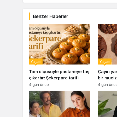
Benzer Haberler
Yaşam
Yaşam
Tam ölçüsüyle pastaneye taş
Çayın ya
çıkartır: Şekerpare tarifi
bir muciz
ıslak kur
4 gün önce
4 gün önc