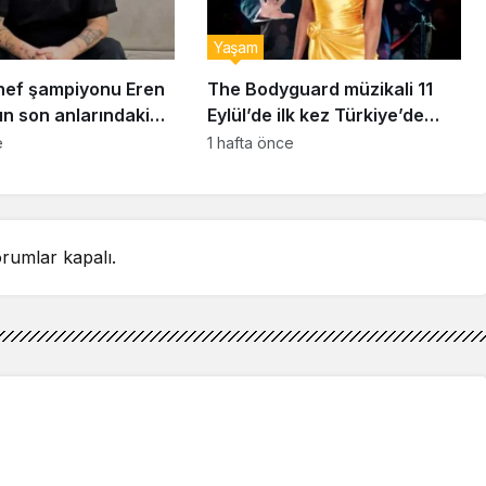
Yaşam
ef şampiyonu Eren
The Bodyguard müzikali 11
ın son anlarındaki
Eylül’de ilk kez Türkiye’de
detay ortaya çıktı
sahnelenecek
e
1 hafta önce
rumlar kapalı.