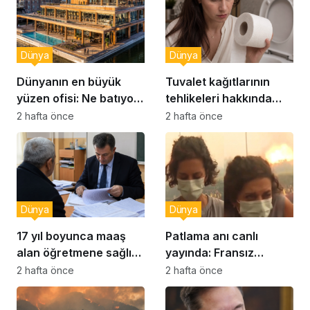
Dünya
Dünya
Dünyanın en büyük
Tuvalet kağıtlarının
yüzen ofisi: Ne batıyor
tehlikeleri hakkında
ne yerinde kalıyor
yeni uyarılar
2 hafta önce
2 hafta önce
Dünya
Dünya
17 yıl boyunca maaş
Patlama anı canlı
alan öğretmene sağlık
yayında: Fransız
raporu soruşturması
muhabir şaşkın
2 hafta önce
2 hafta önce