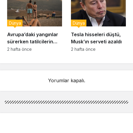
Dünya
Dünya
Avrupa’daki yangınlar
Tesla hisseleri düştü,
sürerken tatilcilerin
Musk’ın serveti azaldı
kayıtsızlığı tepki yarattı
2 hafta önce
2 hafta önce
Yorumlar kapalı.