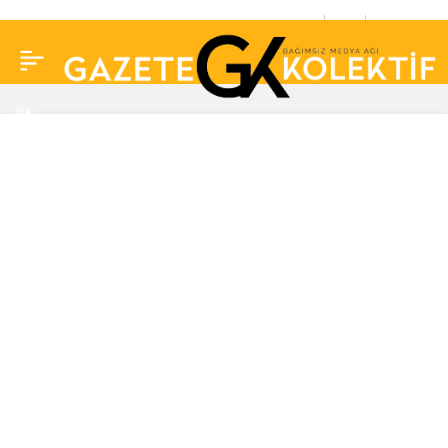
Serveti buhar oldu: Elon
0
Paylaş
Musk bir yılda 170 milyar
dolar kaybetti