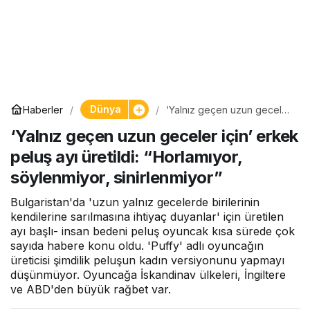
Dünya
Haberler
‘Yalnız geçen uzun geceler
için’ erkek peluş ayı üretildi:
‘Yalnız geçen uzun geceler için’ erkek
“Horlamıyor, söylenmiyor,
sinirlenmiyor”
peluş ayı üretildi: “Horlamıyor,
söylenmiyor, sinirlenmiyor”
Bulgaristan'da 'uzun yalnız gecelerde birilerinin
kendilerine sarılmasına ihtiyaç duyanlar' için üretilen
ayı başlı- insan bedeni peluş oyuncak kısa sürede çok
sayıda habere konu oldu. 'Puffy' adlı oyuncağın
üreticisi şimdilik peluşun kadın versiyonunu yapmayı
düşünmüyor. Oyuncağa İskandinav ülkeleri, İngiltere
ve ABD'den büyük rağbet var.