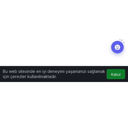
Bu web sitesinde en iyi deneyimi yaşamanızı sağlamak
Kabul
için çerezler kullanılmaktadır.
Dünya
Haberler
Serveti buhar oldu: Elon
Musk bir yılda 170 milyar