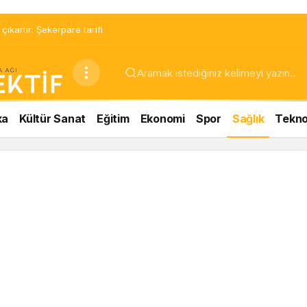
ıkartır: Şekerpare tarifi
ka
Kültür Sanat
Eğitim
Ekonomi
Spor
Sağlık
Teknol