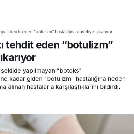
Yaşam
ayatı tehdit eden “botulizm” hastalığına davetiye çıkarıyor
Tam ölçüsüyle
ı tehdit eden “botulizm”
pastaneye taş çıkartır:
Şekerpare tarifi
ıkarıyor
 şekilde yapılmayan "botoks"
ne kadar giden "botulizm" hastalığına neden
 alınan hastalarla karşılaştıklarını bildirdi.