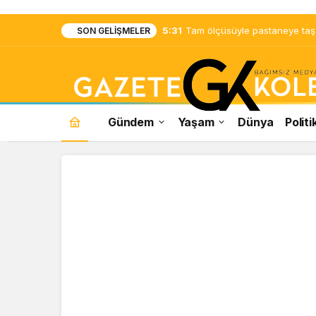
5:31
Tam ölçüsüyle pastaneye taş ç
SON GELIŞMELER
Gündem
Yaşam
Dünya
Politi