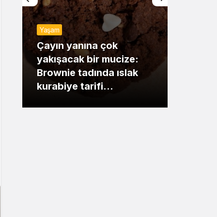
Sistem Modu
Yaşam
Sistem modunu seçin.
Günde
Çayın yanına çok
yakışacak bir mucize:
Mansu
Brownie tadında ıslak
dikka
kurabiye tarifi…
çıkışı