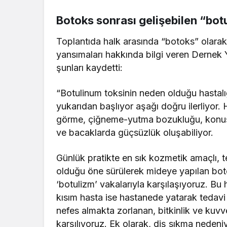
Botoks sonrası gelişebilen “botu
Toplantıda halk arasında “botoks” olarak 
yansımaları hakkında bilgi veren Dernek 
şunları kaydetti:
“Botulinum toksinin neden olduğu hastalığa
yukarıdan başlıyor aşağı doğru ilerliyor.
görme, çiğneme-yutma bozukluğu, konuş
ve bacaklarda güçsüzlük oluşabiliyor.
Günlük pratikte en sık kozmetik amaçlı, t
olduğu öne sürülerek mideye yapılan boto
‘botulizm’ vakalarıyla karşılaşıyoruz. Bu 
kısım hasta ise hastanede yatarak tedav
nefes almakta zorlanan, bitkinlik ve kuvve
karşılıyoruz. Ek olarak, diş sıkma nedeni