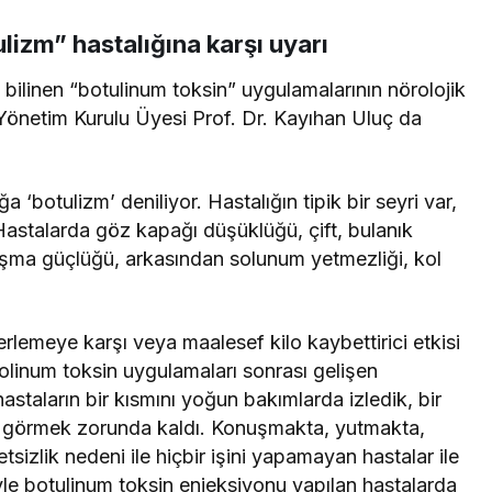
lizm” hastalığına karşı uyarı
bilinen “botulinum toksin” uygulamalarının nörolojik
Yönetim Kurulu Üyesi Prof. Dr. Kayıhan Uluç da
 ‘botulizm’ deniliyor. Hastalığın tipik bir seyri var,
 Hastalarda göz kapağı düşüklüğü, çift, bulanık
ma güçlüğü, arkasından solunum yetmezliği, kol
erlemeye karşı veya maalesef kilo kaybettirici etkisi
linum toksin uygulamaları sonrası gelişen
hastaların bir kısmını yoğun bakımlarda izledik, bir
i görmek zorunda kaldı. Konuşmakta, yutmakta,
tsizlik nedeni ile hiçbir işini yapamayan hastalar ile
yle botulinum toksin enjeksiyonu yapılan hastalarda