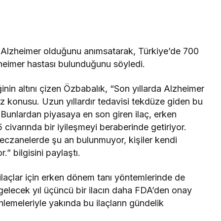
n Alzheimer olduğunu anımsatarak, Türkiye’de 700
heimer hastası bulunduğunu söyledi.
nin altını çizen Özbabalık, “Son yıllarda Alzheimer
söz konusu. Uzun yıllardır tedavisi tekdüze giden bu
di. Bunlardan piyasaya en son giren ilaç, erken
varında bir iyileşmeyi beraberinde getiriyor.
eczanelerde şu an bulunmuyor, kişiler kendi
.” bilgisini paylaştı.
laçlar için erken dönem tanı yöntemlerinde de
 gelecek yıl üçüncü bir ilacın daha FDA’den onay
nlemeleriyle yakında bu ilaçların gündelik