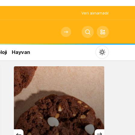
Veri alınamadı!
oji
Hayvan
Mod
değiştir
Gündüz Modu
Gündüz modunu seçin.
Gece Modu
Gece modunu seçin.