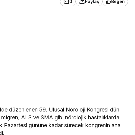
0
Paylaş
Beğen
elde düzenlenen 59. Ulusal Nöroloji Kongresi dün
 migren, ALS ve SMA gibi nörolojik hastalıklarda
alık Pazartesi gününe kadar sürecek kongrenin ana
i.