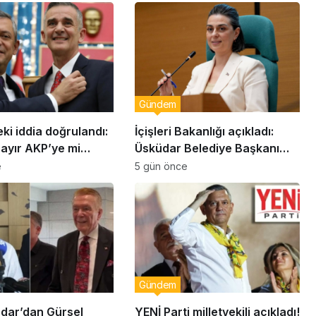
Gündem
eki iddia doğrulandı:
İçişleri Bakanlığı açıkladı:
bayır AKP’ye mi
Üsküdar Belediye Başkanı
Sinem Dedetaş görevden
e
5 gün önce
uzaklaştırıldı
Gündem
dar’dan Gürsel
YENİ Parti milletvekili açıkladı!