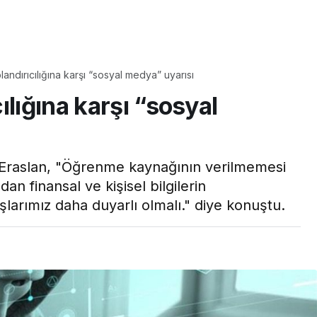
Yaşam
ndırıcılığına karşı “sosyal medya” uyarısı
Tam ölçüsüyle
ılığına karşı “sosyal
pastaneye taş çıkartır:
Şekerpare tarifi
Eraslan, "Öğrenme kaynağının verilmemesi
n finansal ve kişisel bilgilerin
arımız daha duyarlı olmalı." diye konuştu.