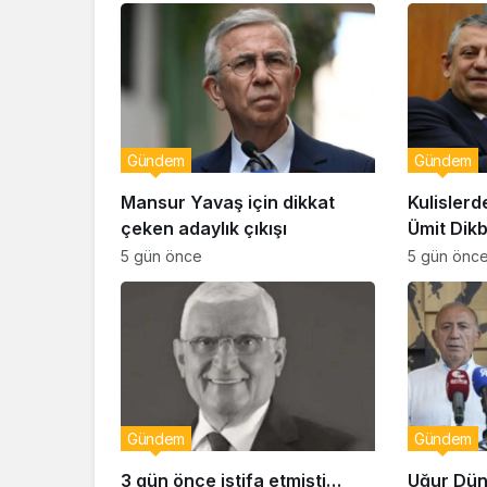
Gündem
Gündem
Mansur Yavaş için dikkat
Kulislerd
çeken adaylık çıkışı
Ümit Dik
geçiyor!
5 gün önce
5 gün önc
Gündem
Gündem
3 gün önce istifa etmişti…
Uğur Dün