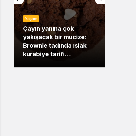
Sistem Modu
Yaşam
Sistem modunu seçin.
Günde
Çayın yanına çok
yakışacak bir mucize:
Mansu
Brownie tadında ıslak
dikka
kurabiye tarifi…
çıkışı