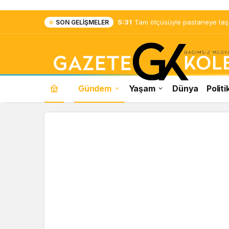
5:31
Tam ölçüsüyle pastaneye taş ç
SON GELIŞMELER
Gündem
Yaşam
Dünya
Politi