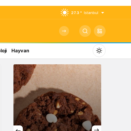
27.3 °
Istanbul
oji
Hayvan
Mod
değiştir
Gündüz Modu
Gündüz modunu seçin.
Gece Modu
Gece modunu seçin.