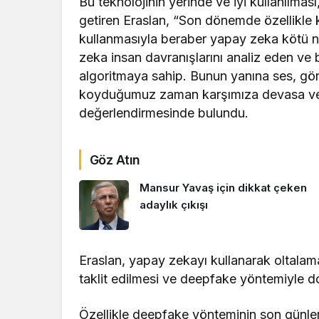
Bu teknolojinin yerinde ve iyi kullanılması
getiren Eraslan, “Son dönemde özellikle kr
kullanmasıyla beraber yapay zeka kötü niy
zeka insan davranışlarını analiz eden ve 
algoritmaya sahip. Bunun yanına ses, görü
koyduğumuz zaman karşımıza devasa ve çok
değerlendirmesinde bulundu.
Göz Atın
Mansur Yavaş için dikkat çeken
adaylık çıkışı
Eraslan, yapay zekayı kullanarak oltalam
taklit edilmesi ve deepfake yöntemiyle dol
Özellikle deepfake yönteminin son günlerd