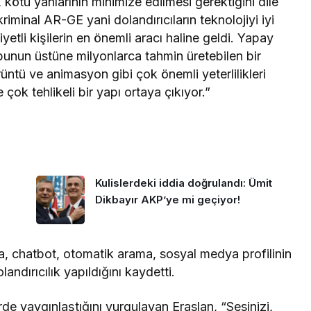
, kötü yanlarının minimize edilmesi gerektiğini dile
iminal AR-GE yani dolandırıcıların teknolojiyi iyi
etli kişilerin en önemli aracı haline geldi. Yapay
bunun üstüne milyonlarca tahmin üretebilen bir
ntü ve animasyon gibi çok önemli yeterlilikleri
 tehlikeli bir yapı ortaya çıkıyor.”
Kulislerdeki iddia doğrulandı: Ümit
Dikbayır AKP’ye mi geçiyor!
a, chatbot, otomatik arama, sosyal medya profilinin
andırıcılık yapıldığını kaydetti.
e yaygınlaştığını vurgulayan Eraslan, “Sesinizi,