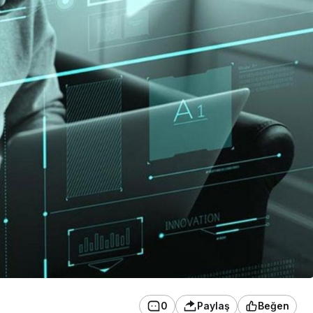
0
Paylaş
Beğen