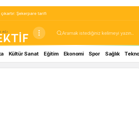
ıkartır: Şekerpare tarifi
ka
Kültür Sanat
Eğitim
Ekonomi
Spor
Sağlık
Teknol